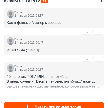
КОММЕНТАРИИ
51
Гость
2 января 2025, 08:37
Как в фильме Мистер мерседес
+0
–0
Гость
2 января 2025, 00:47
ответка за украину
+2
–2
Гость
2 января 2025, 00:17
10 человек ПОГИБЛИ, а не погибло.

В предложении "Десять человек погибли..." налицо 
одушевленное существительное, которое выражает 
активное действие лиц, им обозначенных, и имеется 
+2
–0
прямой порядок членов предложения (подлежащее + 
сказуемое).
Читать все комментарии