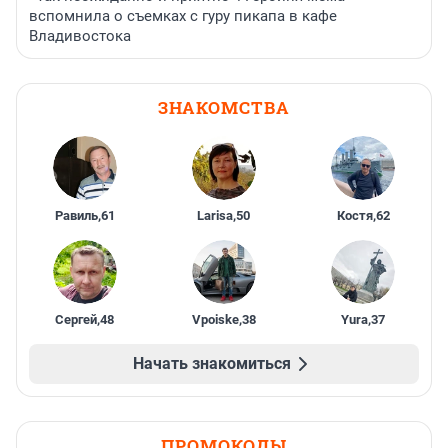
вспомнила о съемках с гуру пикапа в кафе
Владивостока
ЗНАКОМСТВА
Равиль
,
61
Larisa
,
50
Костя
,
62
Сергей
,
48
Vpoiske
,
38
Yura
,
37
Начать знакомиться
ПРОМОКОДЫ