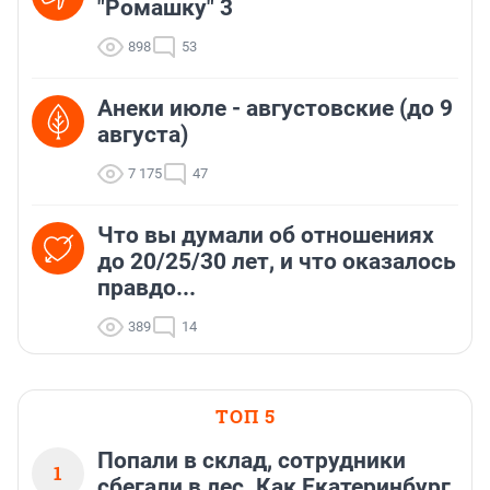
"Ромашку" 3
898
53
Анеки июле - августовские (до 9
августа)
7 175
47
Что вы думали об отношениях
до 20/25/30 лет, и что оказалось
правдо...
389
14
ТОП 5
Попали в склад, сотрудники
1
сбегали в лес. Как Екатеринбург