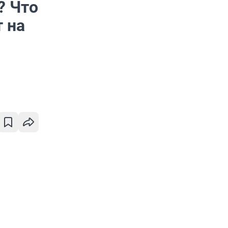
? Что
 на