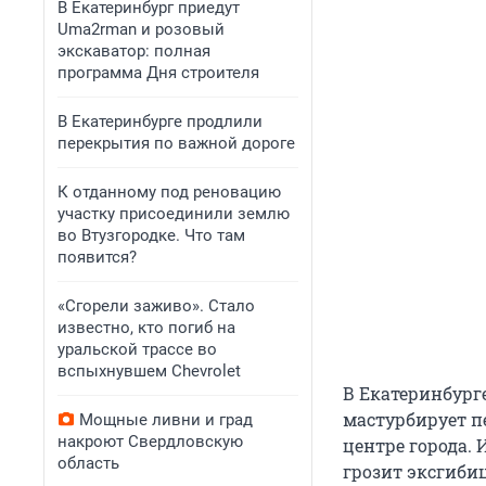
В Екатеринбург приедут
Uma2rman и розовый
экскаватор: полная
программа Дня строителя
В Екатеринбурге продлили
перекрытия по важной дороге
К отданному под реновацию
участку присоединили землю
во Втузгородке. Что там
появится?
«Сгорели заживо». Стало
известно, кто погиб на
уральской трассе во
вспыхнувшем Chevrolet
В Екатеринбург
мастурбирует п
Мощные ливни и град
накроют Свердловскую
центре города. 
область
грозит эксгиби