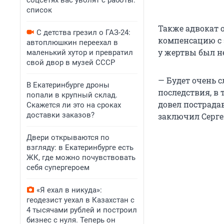
соцсетях вас уволят с работы:
список
Также адвокат 
С детства грезил о ГАЗ-24:
компенсацию с 
автоплюшкин переехал в
у жертвы был н
маленький хутор и превратил
свой двор в музей СССР
— Будет очень 
В Екатеринбурге дроны
последствия, в
попали в крупный склад.
довел пострада
Скажется ли это на сроках
доставки заказов?
заключил Серге
Двери открываются по
взгляду: в Екатеринбурге есть
ЖК, где можно почувствовать
себя супергероем
«Я ехал в никуда»:
геодезист уехал в Казахстан с
4 тысячами рублей и построил
бизнес с нуля. Теперь он