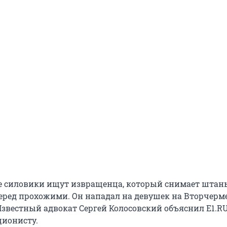
е силовики ищут извращенца, который снимает штан
еред прохожими. Он нападал на девушек на Вторчерме
Известный адвокат Сергей Колосовский объяснил E1.RU
ционисту.