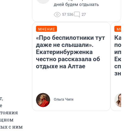
дней будем отдыхать
57 536
27
МНЕНИЕ
МНЕНИ
«Про беспилотники тут
Как в
даже не слышали».
после
Екатеринбурженка
ипоте
честно рассказала об
Екате
отдыхе на Алтае
спосо
знают
т,
Ольга Чиги
е
стояния
мощном
мых с ним