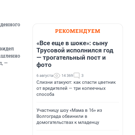
иденного
РЕКОМЕНДУЕМ
«Все еще в шоке»: сыну
двидел
Трусовой исполнился год
мышленно
— трогательный пост и
, —
фото
6 августа
14 369
3
Слизни атакуют: как спасти цветник
от вредителей — три копеечных
способа
Участницу шоу «Мама в 16» из
Волгограда обвинили в
домогательствах к младенцу