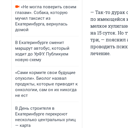
«Не могла поверить своим
— Так-то дурак о
глазам». Собака, которую
мучил таксист из
по имеющейся 
Екатеринбурга, вернулась
мелкое хулиган
домой
на 15 суток. Но
три, — пояснил 
В Екатеринбурге сменит
проводить псих
маршрут автобус, который
лечение.
ходит до УрФУ. Публикуем
новую схему
«Сами кормите свои будущие
опухоли». Биолог назвал
продукты, которые приводят к
онкологии, сам он их никогда
не ест
В День строителя в
Екатеринбурге перекроют
несколько центральных улиц
— карта