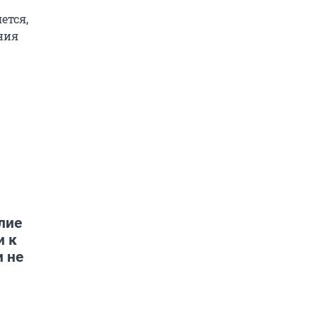
ется,
ения
лие
и к
и не