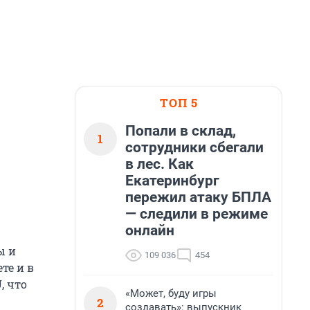
ТОП 5
Попали в склад,
1
сотрудники сбегали
в лес. Как
Екатеринбург
пережил атаку БПЛА
— следили в режиме
онлайн
ы и
109 036
454
те и в
, что
«Может, буду игры
2
создавать»: выпускник