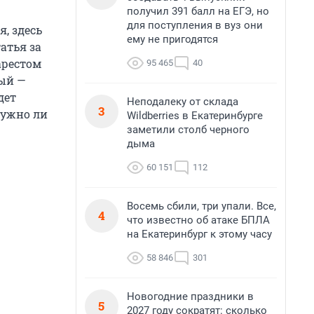
получил 391 балл на ЕГЭ, но
для поступления в вуз они
я, здесь
ему не пригодятся
атья за
арестом
95 465
40
ный —
дет
Неподалеку от склада
3
нужно ли
Wildberries в Екатеринбурге
заметили столб черного
дыма
60 151
112
Восемь сбили, три упали. Все,
4
что известно об атаке БПЛА
на Екатеринбург к этому часу
58 846
301
Новогодние праздники в
5
2027 году сократят: сколько