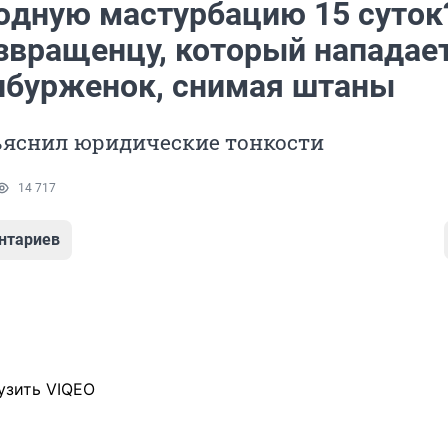
юдную мастурбацию 15 суток
извращенцу, который нападает
нбурженок, снимая штаны
ъяснил юридические тонкости
14 717
нтариев
узить VIQEO