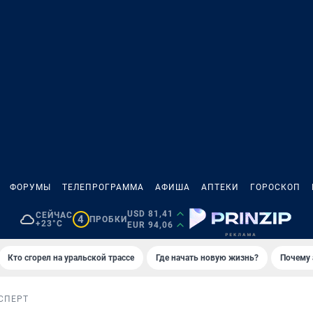
ФОРУМЫ
ТЕЛЕПРОГРАММА
АФИША
АПТЕКИ
ГОРОСКОП
USD 81,41
СЕЙЧАС
4
ПРОБКИ
+23°C
EUR 94,06
Кто сгорел на уральской трассе
Где начать новую жизнь?
Почему 
СПЕРТ