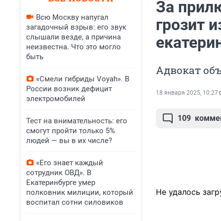
За прил
Всю Москву напугал
грозит 
загадочный взрыв: его звук
слышали везде, а причина
екатери
неизвестна. Что это могло
быть
Адвокат об
«Смели гибриды Voyah». В
России возник дефицит
18 января 2025, 10:27
электромобилей
109
комме
Тест на внимательность: его
смогут пройти только 5%
людей — вы в их числе?
«Его знает каждый
сотрудник ОВД». В
Екатеринбурге умер
Не удалось загр
полковник милиции, который
воспитал сотни силовиков