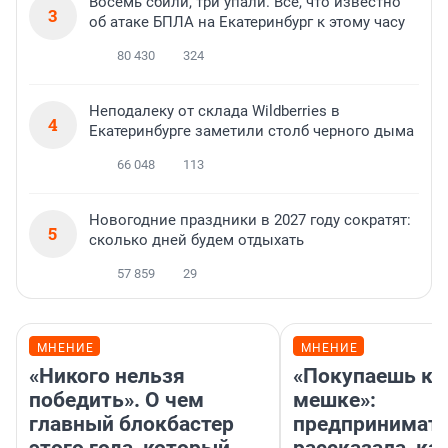
Восемь сбили, три упали. Все, что известно
3
об атаке БПЛА на Екатеринбург к этому часу
80 430
324
Неподалеку от склада Wildberries в
4
Екатеринбурге заметили столб черного дыма
66 048
113
Новогодние праздники в 2027 году сократят:
5
сколько дней будем отдыхать
57 859
29
МНЕНИЕ
МНЕНИЕ
«Никого нельзя
«Покупаешь ко
победить». О чем
мешке»:
главный блокбастер
предпринимат