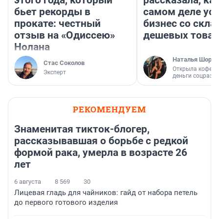
этого года, который
рассказала, как
бьет рекорды в
самом деле ус
прокате: честный
бизнес со скл
отзыв на «Одиссею»
дешевых това
Нолана
Наталья Шорох
Стас Соколов
Открыла кофейн
Эксперт
деньги соцразв
РЕКОМЕНДУЕМ
Знаменитая тикток-блогер,
рассказывавшая о борьбе с редкой
формой рака, умерла в возрасте 26
лет
6 августа
8 569
30
Лицевая гладь для чайников: гайд от набора петель
до первого готового изделия