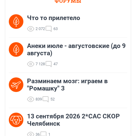
ФОРУМЫ
Что то прилетело
2 072
63
Анеки июле - августовские (до 9
августа)
7 128
47
Разминаем мозг: играем в
"Ромашку" 3
839
52
13 сентября 2026 2*CAC СКОР
Челябинск
36
1