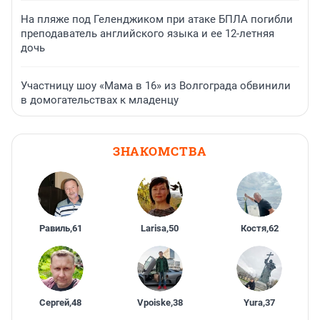
На пляже под Геленджиком при атаке БПЛА погибли
преподаватель английского языка и ее 12-летняя
дочь
Участницу шоу «Мама в 16» из Волгограда обвинили
в домогательствах к младенцу
ЗНАКОМСТВА
Равиль
,
61
Larisa
,
50
Костя
,
62
Сергей
,
48
Vpoiske
,
38
Yura
,
37