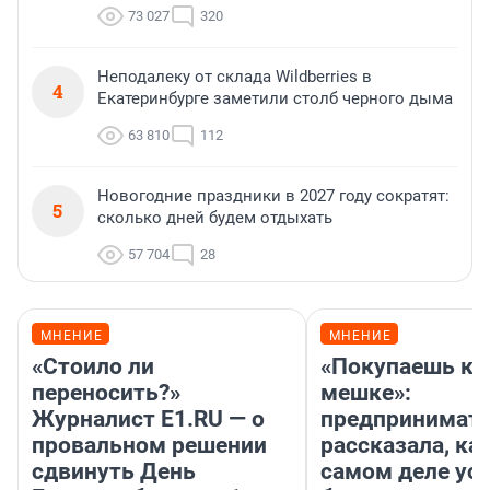
73 027
320
Неподалеку от склада Wildberries в
4
Екатеринбурге заметили столб черного дыма
63 810
112
Новогодние праздники в 2027 году сократят:
5
сколько дней будем отдыхать
57 704
28
МНЕНИЕ
МНЕНИЕ
«Стоило ли
«Покупаешь ко
переносить?»
мешке»:
Журналист E1.RU — о
предпринимат
провальном решении
рассказала, как
сдвинуть День
самом деле ус