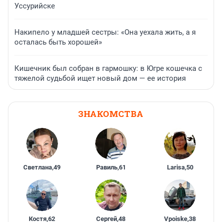
Уссурийске
Накипело у младшей сестры: «Она уехала жить, а я
осталась быть хорошей»
Кишечник был собран в гармошку: в Югре кошечка с
тяжелой судьбой ищет новый дом — ее история
ЗНАКОМСТВА
Светлана
,
49
Равиль
,
61
Larisa
,
50
Костя
,
62
Сергей
,
48
Vpoiske
,
38