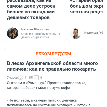
рассказала, как на
«Старый орел» 
самом деле устроен
большом экран
бизнес со складами
честная рецен
дешевых товаров
Наталья Шорохова
Надежда Губар
Открыла кофейную точку на
деньги соцразвития
РЕКОМЕНДУЕМ
В лесах Архангельской области много
лисичек: как их правильно пожарить
7 часов
11 151
4
Сыграем в «Ромашку»? Простая головоломка,
которая взбодрит мозг не хуже кофе
«Не вольеры, а камеры пыток»: девушка
пожаловалась на состояние экопарка «Лотос» в