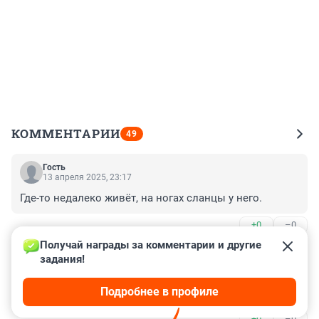
КОММЕНТАРИИ
49
Гость
13 апреля 2025, 23:17
Где-то недалеко живёт, на ногах сланцы у него.
+0
–0
Получай награды за комментарии и другие 
Гость
13 апреля 2025, 22:52
задания!
А что ему хотят предложить 2ю попытку? Лучше бы 
Подробнее в профиле
самокатчика который в машину въехал искали
+0
–0