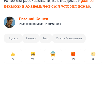
Ранее мы рассказывали, как неадекват
разнес
пекарню в Академическом и устроил пожар
.
Евгений Кошек
Редактор раздела «Криминал»
Поджог
Пожар
Бар
Улица Малышева
5
28
4
13
0