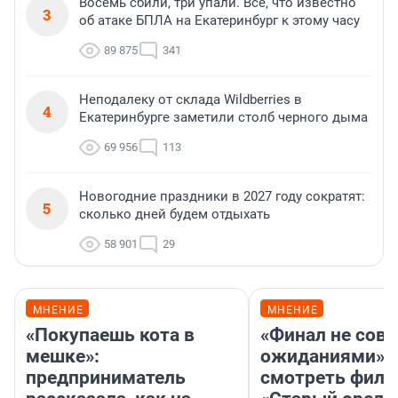
Восемь сбили, три упали. Все, что известно
3
об атаке БПЛА на Екатеринбург к этому часу
89 875
341
Неподалеку от склада Wildberries в
4
Екатеринбурге заметили столб черного дыма
69 956
113
Новогодние праздники в 2027 году сократят:
5
сколько дней будем отдыхать
58 901
29
МНЕНИЕ
МНЕНИЕ
«Покупаешь кота в
«Финал не совп
мешке»:
ожиданиями»: 
предприниматель
смотреть фил