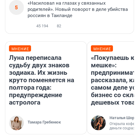
«Насиловал на глазах у связанных
5
родителей». Новый поворот в деле убийства
россиян в Таиланде
45 194
82
МНЕНИЕ
МНЕНИЕ
Луна переписала
«Покупаешь ко
судьбу двух знаков
мешке»:
зодиака. Их жизнь
предпринимат
круто поменяется на
рассказала, как
полтора года:
самом деле ус
предупреждение
бизнес со скл
астролога
дешевых това
Наталья Шорох
Тамара Гребенюк
Открыла кофейн
деньги соцразв