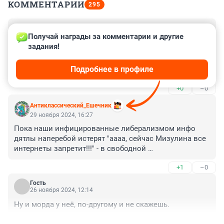
КОММЕНТАРИИ
295
Гость
30 ноября 2024, 09:28
Получай награды за комментарии и другие 
задания!
Ребята, пора возвращать Вам молодёжь СССР!!!! Вы 
будущее России, а так же воины СВО!!! Вы знаете, что 
Подробнее в профиле
такое смерть! Так работайте для своих детей, стройте 
хорошее будущее для них!!! Вы, больше никто!!!
+0
–0
Антиклассический_Ешечник
29 ноября 2024, 16:27
Пока наши инфицированные либерализмом инфо 
дятлы наперебой истерят "аааа, сейчас Мизулина все 
интернеты запретит!!!" - в свободной 
демократической Австралии спокойно принимают 
+1
–0
нужные государству законы. И это вам не 
тоталитарная Россия, там за критику этого закона 
Гость
может и штраф прилететь нехилый.
26 ноября 2024, 12:14
Ну и морда у неё, по-другому и не скажешь.
+1
–0