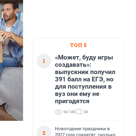
ТОП 5
«Может, буду игры
1
создавать»:
выпускник получил
391 балл на ЕГЭ, но
для поступления в
вуз они ему не
пригодятся
94 749
38
Новогодние праздники в
2
2027 году сократят: сколько