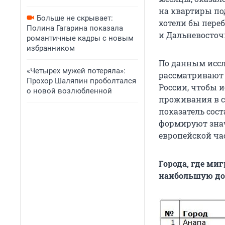
на квартиры по
Больше не скрывает:
хотели бы переб
Полина Гагарина показала
и Дальневосточ
романтичные кадры с новым
избранником
По данным иссл
«Четырех мужей потеряла»:
рассматривают 
Прохор Шаляпин проболтался
России, чтобы и
о новой возлюбленной
проживания в с
показатель сост
формируют знач
европейской ча
Города, где ми
наибольшую до