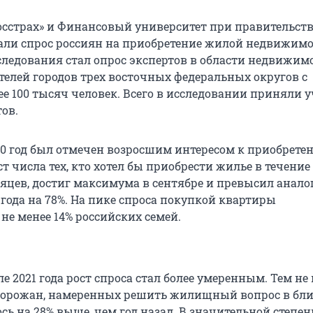
сстрах» и Финансовый университет при правительств
ли спрос россиян на приобретение жилой недвижимо
следования стал опрос экспертов в области недвижимо
телей городов трех восточных федеральных округов с
е 100 тысяч человек. Всего в исследовании приняли 
ов.
 год был отмечен возросшим интересом к приобрете
т числа тех, кто хотел бы приобрести жилье в течение
цев, достиг максимума в сентябре и превысил анал
 года на 78%. На пике спроса покупкой квартиры
не менее 14% российских семей.
е 2021 года рост спроса стал более умеренным. Тем не 
 горожан, намеренных решить жилищный вопрос в б
сь на 28% выше, чем год назад. В значительной степен