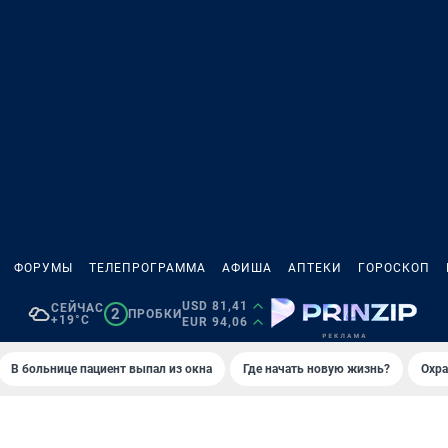
ФОРУМЫ
ТЕЛЕПРОГРАММА
АФИША
АПТЕКИ
ГОРОСКОП
USD 81,41
СЕЙЧАС
2
ПРОБКИ
+19°C
EUR 94,06
В больнице пациент выпал из окна
Где начать новую жизнь?
Охра