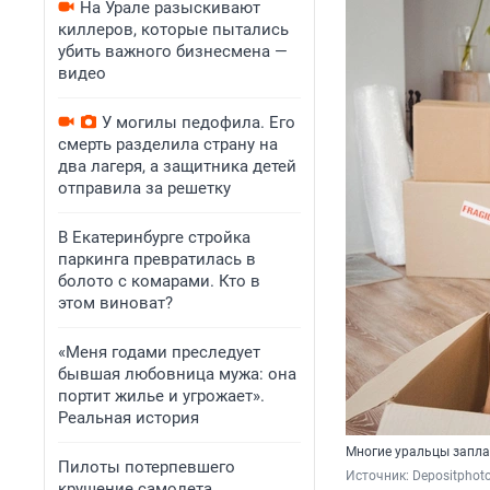
На Урале разыскивают
киллеров, которые пытались
убить важного бизнесмена —
видео
У могилы педофила. Его
смерть разделила страну на
два лагеря, а защитника детей
отправила за решетку
В Екатеринбурге стройка
паркинга превратилась в
болото с комарами. Кто в
этом виноват?
«Меня годами преследует
бывшая любовница мужа: она
портит жилье и угрожает».
Реальная история
Многие уральцы заплан
Пилоты потерпевшего
Источник: 
Depositphot
крушение самолета