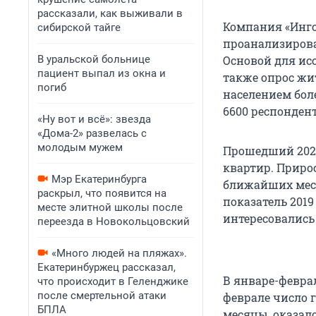
рассказали, как выживали в
Компания «Инго
сибирской тайге
проанализирова
В уральской больнице
Основой для ис
пациент выпал из окна и
также опрос жи
погиб
населением боле
6600 респондент
«Ну вот и всё»: звезда
«Дома-2» развелась с
молодым мужем
Прошедший 2020
квартир. Прирос
Мэр Екатеринбурга
ближайших меся
раскрыл, что появится на
показатель 2019
месте элитной школы после
интересовались 
переезда в Новокольцовский
«Много людей на пляжах».
Екатеринбуржец рассказал,
В январе-феврал
что происходит в Геленджике
после смертельной атаки
феврале число
БПЛА
месяцы, оказало