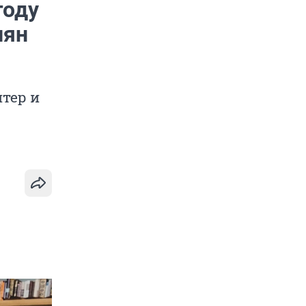
году
иян
тер и