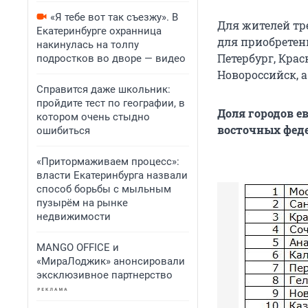
«Я тебе вот так съезжу». В
Для жителей тр
Екатеринбурге охранница
для приобретени
накинулась на толпу
Петербург, Крас
подростков во дворе — видео
Новороссийск, а
Справится даже школьник:
пройдите тест по географии, в
Доля городов е
котором очень стыдно
восточных феде
ошибиться
«Притормаживаем процесс»:
власти Екатеринбурга назвали
способ борьбы с мыльным
пузырём на рынке
недвижимости
MANGO OFFICE и
«МираЛоджик» анонсировали
эксклюзивное партнерство