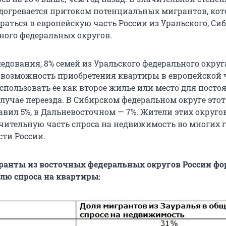
догревается притоком потенциальных мигрантов, ко
раться в европейскую часть России из Уральского, Си
ного федеральных округов.
едования, 8% семей из Уральского федерального округ
возможность приобретения квартиры в европейской 
спользовать ее как второе жилье или место для посто
лучае переезда. В Сибирском федеральном округе этот
авил 5%, в Дальневосточном — 7%. Жители этих округо
ительную часть спроса на недвижимость во многих г
сти России.
гранты из восточных федеральных округов России 
лю спроса на квартиры: