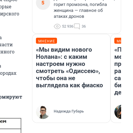
5
горит промзона, погибла
торые
женщина — главное об
бирского
атаках дронов
52 936
36
а
МНЕНИЕ
МНЕНИ
части
«Мы видим нового
«Поку
янного
Нолана»: с каким
мешке
настроем нужно
предп
в
смотреть «Одиссею»,
расска
ородах
чтобы она не
самом
выглядела как фиаско
бизне
дешев
формируют
Надежда Губарь