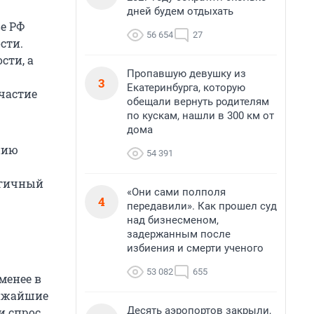
дней будем отдыхать
е РФ
56 654
27
сти.
сти, а
Пропавшую девушку из
3
Екатеринбурга, которую
участие
обещали вернуть родителям
по кускам, нашли в 300 км от
дома
нию
54 391
огичный
«Они сами полполя
4
передавили». Как прошел суд
над бизнесменом,
задержанным после
избиения и смерти ученого
53 082
655
менее в
лижайшие
Десять аэропортов закрыли,
и спрос