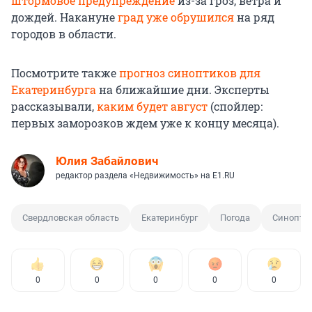
штормовое предупреждение
из-за гроз, ветра и
дождей. Накануне
град уже обрушился
на ряд
городов в области.
Посмотрите также
прогноз синоптиков для
Екатеринбурга
на ближайшие дни. Эксперты
рассказывали,
каким будет август
(спойлер:
первых заморозков ждем уже к концу месяца).
Юлия Забайлович
редактор раздела «Недвижимость» на E1.RU
Свердловская область
Екатеринбург
Погода
Синопти
0
0
0
0
0