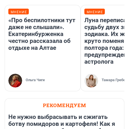
МНЕНИЕ
МНЕНИЕ
«Про беспилотники тут
Луна переписа
даже не слышали».
судьбу двух зн
Екатеринбурженка
зодиака. Их жи
честно рассказала об
круто поменяет
отдыхе на Алтае
полтора года:
предупрежден
астролога
Ольга Чиги
Тамара Гребен
РЕКОМЕНДУЕМ
Не нужно выбрасывать и сжигать
ботву помидоров и картофеля! Как я