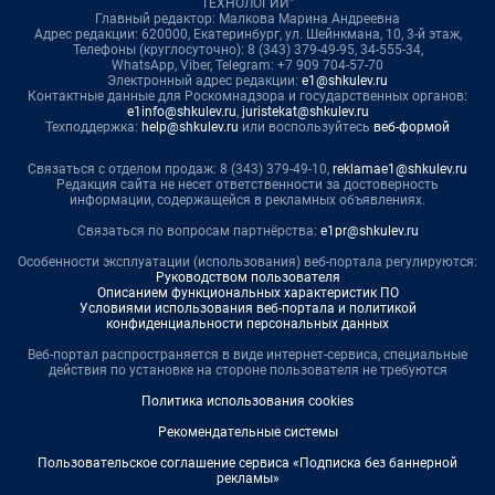
ТЕХНОЛОГИИ"
Главный редактор: Малкова Марина Андреевна
Адрес редакции: 620000, Екатеринбург, ул. Шейнкмана, 10, 3-й этаж,
Телефоны (круглосуточно): 8 (343) 379-49-95, 34-555-34,
WhatsApp, Viber, Telegram: +7 909 704-57-70
Электронный адрес редакции:
e1@shkulev.ru
Контактные данные для Роскомнадзора и государственных органов:
e1info@shkulev.ru
,
juristekat@shkulev.ru
Техподдержка:
help@shkulev.ru
или воспользуйтесь
веб-формой
Связаться с отделом продаж: 8 (343) 379-49-10,
reklamae1@shkulev.ru
Редакция сайта не несет ответственности за достоверность
информации, содержащейся в рекламных объявлениях.
Связаться по вопросам партнёрства:
e1pr@shkulev.ru
Особенности эксплуатации (использования) веб-портала регулируются:
Руководством пользователя
Описанием функциональных характеристик ПО
Условиями использования веб-портала и политикой
конфиденциальности персональных данных
Веб-портал распространяется в виде интернет-сервиса, специальные
действия по установке на стороне пользователя не требуются
Политика использования cookies
Рекомендательные системы
Пользовательское соглашение сервиса «Подписка без баннерной
рекламы»