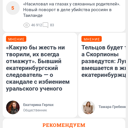
«Насиловал на глазах у связанных родителей».
5
Новый поворот в деле убийства россиян в
Таиланде
46 912
83
МНЕНИЕ
МНЕНИЕ
«Какую бы жесть ни
Тельцов будет т
творили, их всегда
а Скорпионы
отмажут». Бывший
разведутся: Лун
екатеринбургский
вмешается в ж
следователь — о
екатеринбуржц
скандале с избиением
уральского ученого
Екатерина Герлах
Тамара Гребеню
Общественник
РЕКОМЕНДУЕМ