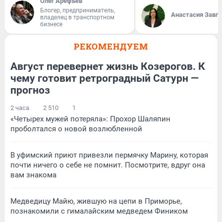
Олег Арефьев
Блогер, предприниматель,
Анастасия Завг
владелец в транспортном
бизнесе
РЕКОМЕНДУЕМ
Август перевернет жизнь Козерогов. К
чему готовит ретроградный Сатурн —
прогноз
2 часа
2 510
1
«Четырех мужей потеряла»: Прохор Шаляпин
проболтался о новой возлюбленной
В уфимский приют привезли пермячку Марину, которая
почти ничего о себе не помнит. Посмотрите, вдруг она
вам знакома
Медведицу Майю, жившую на цепи в Приморье,
познакомили с гималайским медведем Фиником