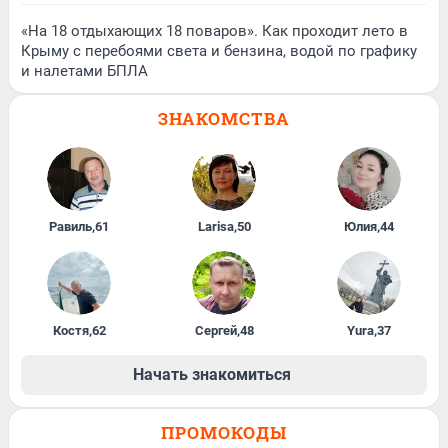
«На 18 отдыхающих 18 поваров». Как проходит лето в
Крыму с перебоями света и бензина, водой по графику
и налетами БПЛА
ЗНАКОМСТВА
Равиль
,
61
Larisa
,
50
Юлия
,
44
Костя
,
62
Сергей
,
48
Yura
,
37
Начать знакомиться
ПРОМОКОДЫ