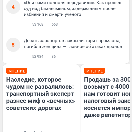
«Они сами полполя передавили». Как прошел
4
суд над бизнесменом, задержанным после
избиения и смерти ученого
53 168
663
Десять аэропортов закрыли, горит промзона,
5
погибла женщина — главное об атаках дронов
52 984
36
МНЕНИЕ
МНЕНИЕ
Наследие, которое
Продашь за 3000
чудом не развалилось:
возьмут с 4000.
транспортный эксперт
нам готовит но
разнес миф о «вечных»
налоговый зако
советских дорогах
коснется импор
даже репетитор