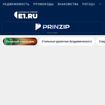
НЕДВИЖИМОСТЬ
ПРОМОКОДЫ
ЗНАКОМСТВА
ПОГОДА
ФО
Стильные уралочки Академического
Сек