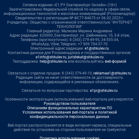
Сетевое издание «Е1.РУ Екатеринбург Онлайн» (18+)
Зарегистрировано Федеральной службой по надзору в сфере связи,
информационных технологий и массовых коммуникаций (Роскомнадзор)
Свидетельство о регистрации № ФС77-84675 от 06.02.2023 г.
Учредитель: Общество с ограниченной ответственностью "ИНТЕРНЕТ
ТЕХНОЛОГИИ"
Главный редактор: Малкова Марина Андреевна
Адрес редакции: 620000, Екатеринбург, ул. Шейнкмана, 10, 3-й этаж,
Телефоны (круглосуточно): 8 (343) 379-49-95, 34-555-34,
WhatsApp, Viber, Telegram: +7 909 704-57-70
Электронный адрес редакции:
e1@shkulev.ru
Контактные данные для Роскомнадзора и государственных органов:
e1info@shkulev.ru
,
juristekat@shkulev.ru
Техподдержка:
help@shkulev.ru
или воспользуйтесь
веб-формой
Связаться с отделом продаж: 8 (343) 379-49-10,
reklamae1@shkulev.ru
Редакция сайта не несет ответственности за достоверность
информации, содержащейся в рекламных объявлениях.
Связаться по вопросам партнёрства:
e1pr@shkulev.ru
Особенности эксплуатации (использования) веб-портала регулируются:
Руководством пользователя
Описанием функциональных характеристик ПО
Условиями использования веб-портала и политикой
конфиденциальности персональных данных
Веб-портал распространяется в виде интернет-сервиса, специальные
действия по установке на стороне пользователя не требуются
Политика использования cookies