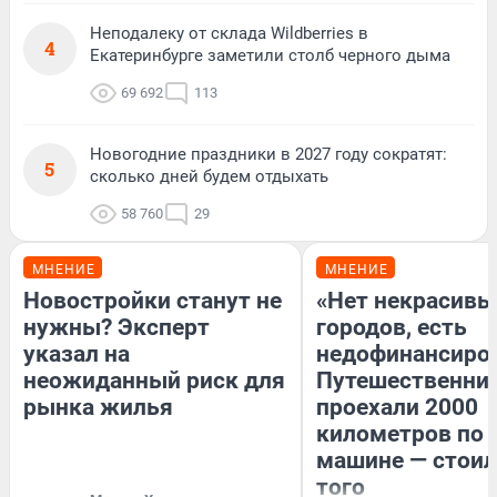
Неподалеку от склада Wildberries в
4
Екатеринбурге заметили столб черного дыма
69 692
113
Новогодние праздники в 2027 году сократят:
5
сколько дней будем отдыхать
58 760
29
МНЕНИЕ
МНЕНИЕ
Новостройки станут не
«Нет некрасивы
нужны? Эксперт
городов, есть
указал на
недофинансиро
неожиданный риск для
Путешественни
рынка жилья
проехали 2000
километров по 
машине — стоил
того