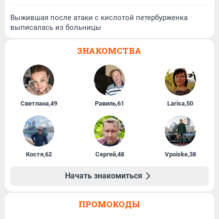
Выжившая после атаки с кислотой петербурженка
выписалась из больницы
ЗНАКОМСТВА
Светлана
,
49
Равиль
,
61
Larisa
,
50
Костя
,
62
Сергей
,
48
Vpoiske
,
38
Начать знакомиться
ПРОМОКОДЫ