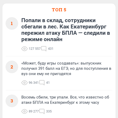
ТОП 5
Попали в склад, сотрудники
1
сбегали в лес. Как Екатеринбург
пережил атаку БПЛА — следили в
режиме онлайн
127 557
431
«Может, буду игры создавать»: выпускник
2
получил 391 балл на ЕГЭ, но для поступления в
вуз они ему не пригодятся
96 341
41
Восемь сбили, три упали. Все, что известно об
3
атаке БПЛА на Екатеринбург к этому часу
89 277
335