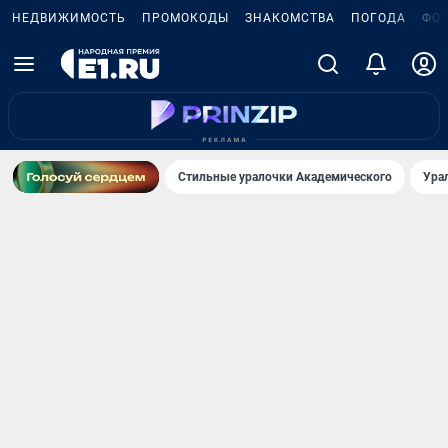
НЕДВИЖИМОСТЬ
ПРОМОКОДЫ
ЗНАКОМСТВА
ПОГОДА
ФО
Стильные уралочки Академического
Ура