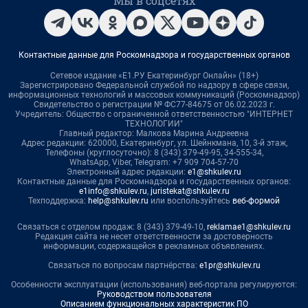
Мы в соцсетях
Контактные данные для Роскомнадзора и государственных органов
Сетевое издание «Е1.РУ Екатеринбург Онлайн» (18+)
Зарегистрировано Федеральной службой по надзору в сфере связи,
информационных технологий и массовых коммуникаций (Роскомнадзор)
Свидетельство о регистрации № ФС77-84675 от 06.02.2023 г.
Учредитель: Общество с ограниченной ответственностью "ИНТЕРНЕТ
ТЕХНОЛОГИИ"
Главный редактор: Малкова Марина Андреевна
Адрес редакции: 620000, Екатеринбург, ул. Шейнкмана, 10, 3-й этаж,
Телефоны (круглосуточно): 8 (343) 379-49-95, 34-555-34,
WhatsApp, Viber, Telegram: +7 909 704-57-70
Электронный адрес редакции:
e1@shkulev.ru
Контактные данные для Роскомнадзора и государственных органов:
e1info@shkulev.ru
,
juristekat@shkulev.ru
Техподдержка:
help@shkulev.ru
или воспользуйтесь
веб-формой
Связаться с отделом продаж: 8 (343) 379-49-10,
reklamae1@shkulev.ru
Редакция сайта не несет ответственности за достоверность
информации, содержащейся в рекламных объявлениях.
Связаться по вопросам партнёрства:
e1pr@shkulev.ru
Особенности эксплуатации (использования) веб-портала регулируются:
Руководством пользователя
Описанием функциональных характеристик ПО