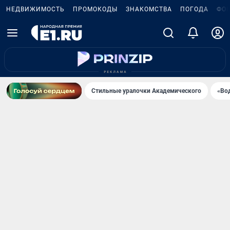
НЕДВИЖИМОСТЬ
ПРОМОКОДЫ
ЗНАКОМСТВА
ПОГОДА
ФО
Стильные уралочки Академического
«Во