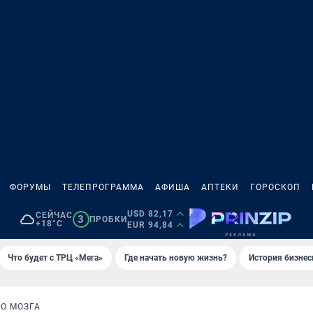
ФОРУМЫ
ТЕЛЕПРОГРАММА
АФИША
АПТЕКИ
ГОРОСКОП
USD 82,17
СЕЙЧАС
3
ПРОБКИ
+18°C
EUR 94,84
Что будет с ТРЦ «Мега»
Где начать новую жизнь?
История бизнес
О МОЗГА