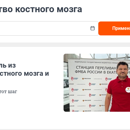
тво костного мозга
Примен
ль из
стного мозга и
тот шаг