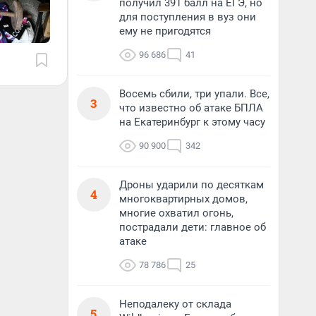
получил 391 балл на ЕГЭ, но
для поступления в вуз они
ему не пригодятся
96 686
41
Восемь сбили, три упали. Все,
3
что известно об атаке БПЛА
на Екатеринбург к этому часу
90 900
342
Дроны ударили по десяткам
4
многоквартирных домов,
многие охватил огонь,
пострадали дети: главное об
атаке
78 786
25
Неподалеку от склада
5