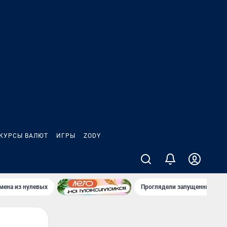
КУРСЫ ВАЛЮТ
ИГРЫ
ZODY
мена из нулевых
Проглядели запущенный рак