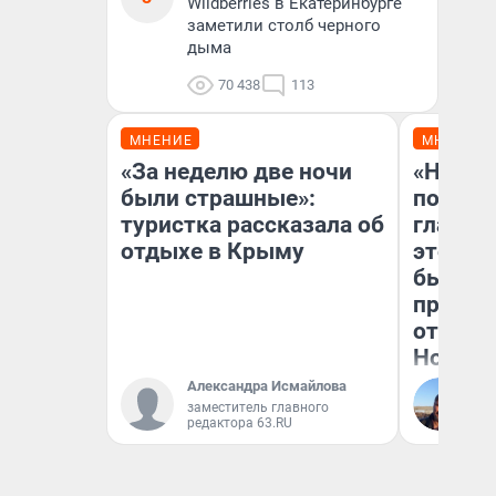
Wildberries в Екатеринбурге
заметили столб черного
дыма
70 438
113
МНЕНИЕ
МНЕНИЕ
«За неделю две ночи
«Никог
были страшные»:
победи
туристка рассказала об
главны
отдыхе в Крыму
этого г
бьет р
прокат
отзыв 
Нолана
Александра Исмайлова
Ст
заместитель главного
Эк
редактора 63.RU