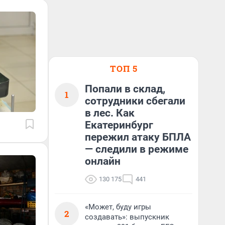
ТОП 5
Попали в склад,
1
сотрудники сбегали
в лес. Как
Екатеринбург
пережил атаку БПЛА
— следили в режиме
онлайн
130 175
441
«Может, буду игры
2
создавать»: выпускник