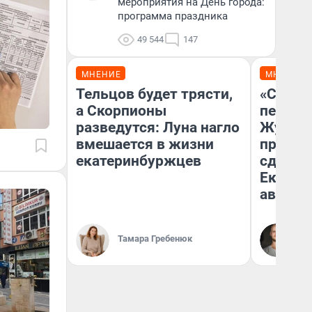
мероприятия на День города:
программа праздника
49 544
147
МНЕНИЕ
МНЕНИЕ
Тельцов будет трясти,
«Стоил
а Скорпионы
перено
разведутся: Луна нагло
Журнал
вмешается в жизни
провал
екатеринбуржцев
сдвину
Екатери
август
Да
Тамара Гребенюк
За
ре