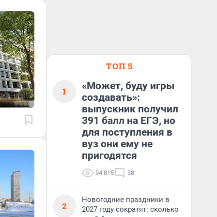
ТОП 5
«Может, буду игры
1
создавать»:
выпускник получил
391 балл на ЕГЭ, но
для поступления в
вуз они ему не
пригодятся
94 815
38
Новогодние праздники в
2
2027 году сократят: сколько