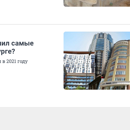
пил самые
урге?
в 2021 году