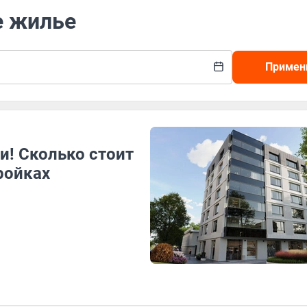
е жилье
Примен
и! Сколько стоит
ройках