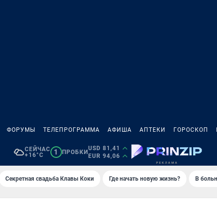
ФОРУМЫ
ТЕЛЕПРОГРАММА
АФИША
АПТЕКИ
ГОРОСКОП
USD 81,41
СЕЙЧАС
1
ПРОБКИ
+16°C
EUR 94,06
Секретная свадьба Клавы Коки
Где начать новую жизнь?
В больн