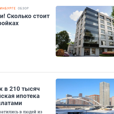
РИНБУРГЕ
ОБЗОР
и! Сколько стоит
ройках
 в 210 тысяч
йская ипотека
платами
атились в людей из