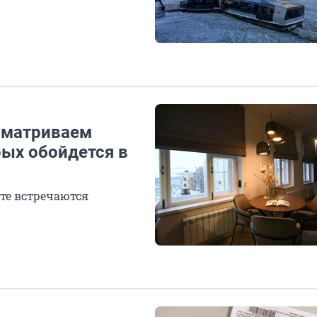
ссматриваем
рых обойдется в
те встречаются