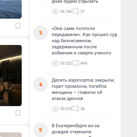
дней будем отдыхать
56 740
27
«Они сами полполя
3
передавили». Как прошел суд
над бизнесменом,
задержанным после
избиения и смерти ученого
53 222
664
Десять аэропортов закрыли,
4
горит промзона, погибла
женщина — главное об
атаках дронов
53 018
36
В Екатеринбурге из-за
5
дождей отменили