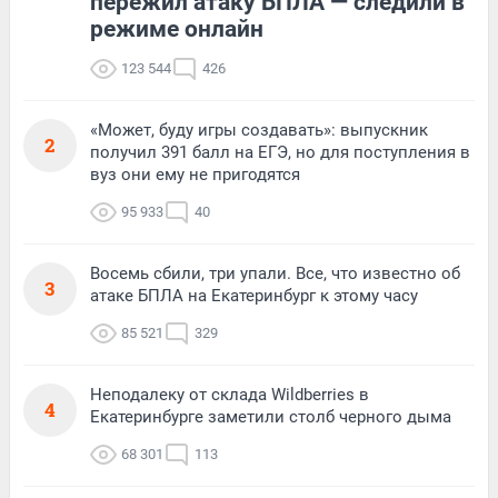
пережил атаку БПЛА — следили в
режиме онлайн
123 544
426
«Может, буду игры создавать»: выпускник
2
получил 391 балл на ЕГЭ, но для поступления в
вуз они ему не пригодятся
95 933
40
Восемь сбили, три упали. Все, что известно об
3
атаке БПЛА на Екатеринбург к этому часу
85 521
329
Неподалеку от склада Wildberries в
4
Екатеринбурге заметили столб черного дыма
68 301
113