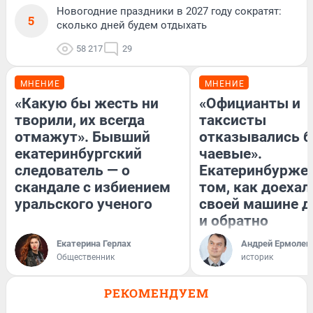
Новогодние праздники в 2027 году сократят:
5
сколько дней будем отдыхать
58 217
29
МНЕНИЕ
МНЕНИЕ
«Какую бы жесть ни
«Официанты и
творили, их всегда
таксисты
отмажут». Бывший
отказывались б
екатеринбургский
чаевые».
следователь — о
Екатеринбуржец
скандале с избиением
том, как доехал
уральского ученого
своей машине д
и обратно
Екатерина Герлах
Андрей Ермолен
Общественник
историк
РЕКОМЕНДУЕМ