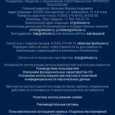
Учредитель: Общество с ограниченной ответственностью "ИНТЕРНЕТ
ТЕХНОЛОГИИ"
Главный редактор: Малкова Марина Андреевна
Адрес редакции: 620000, Екатеринбург, ул. Шейнкмана, 10, 3-й этаж,
Телефоны (круглосуточно): 8 (343) 379-49-95, 34-555-34,
WhatsApp, Viber, Telegram: +7 909 704-57-70
Электронный адрес редакции:
e1@shkulev.ru
Контактные данные для Роскомнадзора и государственных органов:
e1info@shkulev.ru
,
juristekat@shkulev.ru
Техподдержка:
help@shkulev.ru
или воспользуйтесь
веб-формой
Связаться с отделом продаж: 8 (343) 379-49-10,
reklamae1@shkulev.ru
Редакция сайта не несет ответственности за достоверность
информации, содержащейся в рекламных объявлениях.
Связаться по вопросам партнёрства:
e1pr@shkulev.ru
Особенности эксплуатации (использования) веб-портала регулируются:
Руководством пользователя
Описанием функциональных характеристик ПО
Условиями использования веб-портала и политикой
конфиденциальности персональных данных
Веб-портал распространяется в виде интернет-сервиса, специальные
действия по установке на стороне пользователя не требуются
Политика использования cookies
Рекомендательные системы
Пользовательское соглашение сервиса «Подписка без баннерной