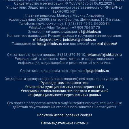
Свидетельство о регистрации № ФС77-84675 от 06.02.2023 г.
Учредитель: Общество с ограниченной ответственностью "ИНТЕРНЕТ
ТЕХНОЛОГИИ"
Главный редактор: Малкова Марина Андреевна
Адрес редакции: 620000, Екатеринбург, ул. Шейнкмана, 10, 3-й этаж,
Телефоны (круглосуточно): 8 (343) 379-49-95, 34-555-34,
WhatsApp, Viber, Telegram: +7 909 704-57-70
Электронный адрес редакции:
e1@shkulev.ru
Контактные данные для Роскомнадзора и государственных органов:
e1info@shkulev.ru
,
juristekat@shkulev.ru
Техподдержка:
help@shkulev.ru
или воспользуйтесь
веб-формой
Связаться с отделом продаж: 8 (343) 379-49-10,
reklamae1@shkulev.ru
Редакция сайта не несет ответственности за достоверность
информации, содержащейся в рекламных объявлениях.
Связаться по вопросам партнёрства:
e1pr@shkulev.ru
Особенности эксплуатации (использования) веб-портала регулируются:
Руководством пользователя
Описанием функциональных характеристик ПО
Условиями использования веб-портала и политикой
конфиденциальности персональных данных
Веб-портал распространяется в виде интернет-сервиса, специальные
действия по установке на стороне пользователя не требуются
Политика использования cookies
Рекомендательные системы