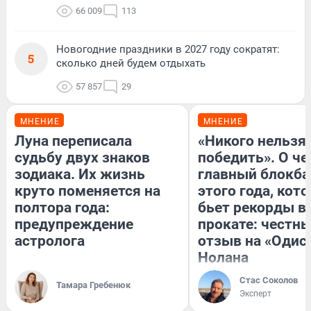
66 009
113
Новогодние праздники в 2027 году сократят:
5
сколько дней будем отдыхать
57 857
29
МНЕНИЕ
МНЕНИЕ
Луна переписала
«Никого нельзя
судьбу двух знаков
победить». О ч
зодиака. Их жизнь
главный блокба
круто поменяется на
этого года, кот
полтора года:
бьет рекорды в
предупреждение
прокате: честн
астролога
отзыв на «Одис
Нолана
Стас Соколов
Тамара Гребенюк
Эксперт