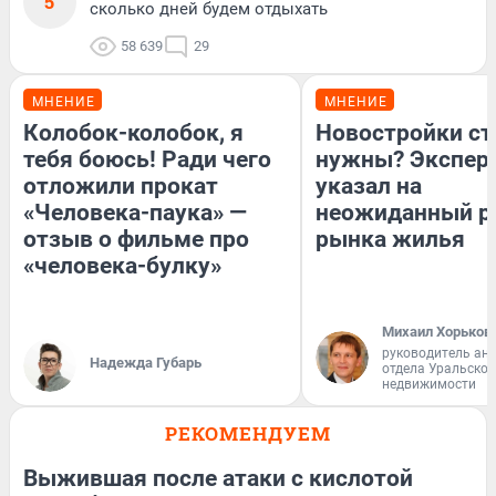
5
сколько дней будем отдыхать
58 639
29
МНЕНИЕ
МНЕНИЕ
Колобок-колобок, я
Новостройки ст
тебя боюсь! Ради чего
нужны? Экспер
отложили прокат
указал на
«Человека-паука» —
неожиданный р
отзыв о фильме про
рынка жилья
«человека-булку»
Михаил Хорьков
руководитель ан
Надежда Губарь
отдела Уральско
недвижимости
РЕКОМЕНДУЕМ
Выжившая после атаки с кислотой