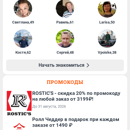
Светлана
,
49
Равиль
,
61
Larisa
,
50
Костя
,
62
Сергей
,
48
Vpoiske
,
38
Начать знакомиться
ПРОМОКОДЫ
ROSTIC'S - скидка 20% по промокоду
на любой заказ от 3199₽!
До 31 августа, 2026
Ролл Чеддер в подарок при каждом
заказе от 1490 ₽