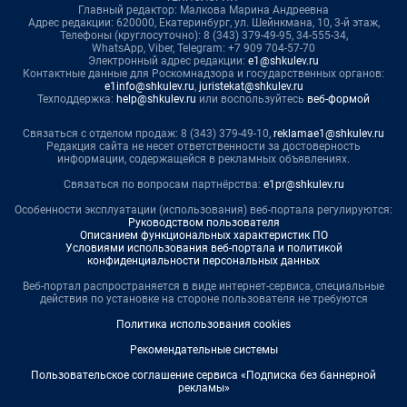
Главный редактор: Малкова Марина Андреевна
Адрес редакции: 620000, Екатеринбург, ул. Шейнкмана, 10, 3-й этаж,
Телефоны (круглосуточно): 8 (343) 379-49-95, 34-555-34,
WhatsApp, Viber, Telegram: +7 909 704-57-70
Электронный адрес редакции:
e1@shkulev.ru
Контактные данные для Роскомнадзора и государственных органов:
e1info@shkulev.ru
,
juristekat@shkulev.ru
Техподдержка:
help@shkulev.ru
или воспользуйтесь
веб-формой
Связаться с отделом продаж: 8 (343) 379-49-10,
reklamae1@shkulev.ru
Редакция сайта не несет ответственности за достоверность
информации, содержащейся в рекламных объявлениях.
Связаться по вопросам партнёрства:
e1pr@shkulev.ru
Особенности эксплуатации (использования) веб-портала регулируются:
Руководством пользователя
Описанием функциональных характеристик ПО
Условиями использования веб-портала и политикой
конфиденциальности персональных данных
Веб-портал распространяется в виде интернет-сервиса, специальные
действия по установке на стороне пользователя не требуются
Политика использования cookies
Рекомендательные системы
Пользовательское соглашение сервиса «Подписка без баннерной
рекламы»