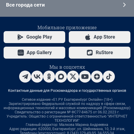
Все города сети
Мобильное приложение
Google Play
App Store
App Gallery
RuStore
Мы в соцсетях
Контактные данные для Роскомнадзора и государственных органов
Сетевое издание «Е1.РУ Екатеринбург Онлайн» (18+)
Зарегистрировано Федеральной службой по надзору в сфере связи,
информационных технологий и массовых коммуникаций (Роскомнадзор)
Свидетельство о регистрации № ФС77-84675 от 06.02.2023 г.
Учредитель: Общество с ограниченной ответственностью "ИНТЕРНЕТ
ТЕХНОЛОГИИ"
Главный редактор: Малкова Марина Андреевна
Адрес редакции: 620000, Екатеринбург, ул. Шейнкмана, 10, 3-й этаж,
Телефоны (круглосуточно): 8 (343) 379-49-95, 34-555-34,