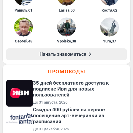
Равиль
,
61
Larisa
,
50
Костя
,
62
Сергей
,
48
Vpoiske
,
38
Yura
,
37
Начать знакомиться
ПРОМОКОДЫ
35 дней бесплатного доступа к
подписке Иви для новых
пользователей
До 31 августа, 2026
Cкидка 400 рублей на первое
посещение арт-вечеринки из
расписания
До 31 декабря, 2026