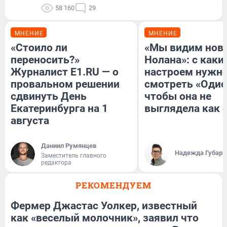
58 160
29
МНЕНИЕ
МНЕНИЕ
«Стоило ли
«Мы видим нов
переносить?»
Нолана»: с каки
Журналист E1.RU — о
настроем нужн
провальном решении
смотреть «Одис
сдвинуть День
чтобы она не
Екатеринбурга на 1
выглядела как 
августа
Даниил Румянцев
Надежда Губарь
Заместитель главного
редактора
РЕКОМЕНДУЕМ
Фермер Джастас Уолкер, известный
как «веселый молочник», заявил что