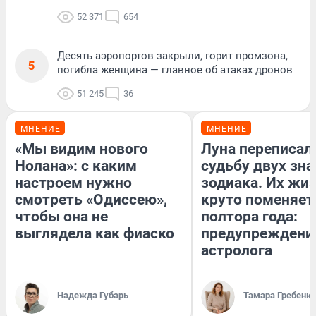
52 371
654
Десять аэропортов закрыли, горит промзона,
5
погибла женщина — главное об атаках дронов
51 245
36
МНЕНИЕ
МНЕНИЕ
«Мы видим нового
Луна переписал
Нолана»: с каким
судьбу двух зна
настроем нужно
зодиака. Их жи
смотреть «Одиссею»,
круто поменяет
чтобы она не
полтора года:
выглядела как фиаско
предупреждени
астролога
Надежда Губарь
Тамара Гребеню