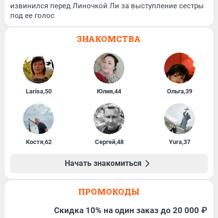
извинился перед Линочкой Ли за выступление сестры
под ее голос
ЗНАКОМСТВА
Larisa
,
50
Юлия
,
44
Ольга
,
39
Костя
,
62
Сергей
,
48
Yura
,
37
Начать знакомиться
ПРОМОКОДЫ
Скидка 10% на один заказ до 20 000 ₽