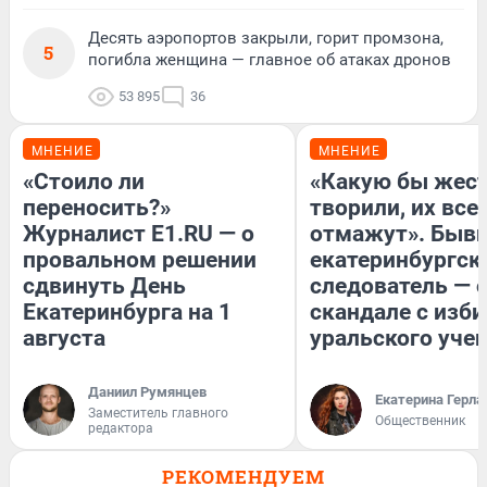
Десять аэропортов закрыли, горит промзона,
5
погибла женщина — главное об атаках дронов
53 895
36
МНЕНИЕ
МНЕНИЕ
«Стоило ли
«Какую бы жест
переносить?»
творили, их все
Журналист E1.RU — о
отмажут». Быв
провальном решении
екатеринбургск
сдвинуть День
следователь — 
Екатеринбурга на 1
скандале с изб
августа
уральского уче
Даниил Румянцев
Екатерина Герла
Заместитель главного
Общественник
редактора
РЕКОМЕНДУЕМ