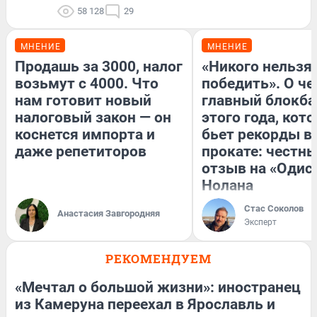
58 128
29
МНЕНИЕ
МНЕНИЕ
Продашь за 3000, налог
«Никого нельзя
возьмут с 4000. Что
победить». О ч
нам готовит новый
главный блокба
налоговый закон — он
этого года, кот
коснется импорта и
бьет рекорды в
даже репетиторов
прокате: честн
отзыв на «Одис
Нолана
Стас Соколов
Анастасия Завгородняя
Эксперт
РЕКОМЕНДУЕМ
«Мечтал о большой жизни»: иностранец
из Камеруна переехал в Ярославль и