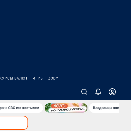
КУРСЫ ВАЛЮТ
ИГРЫ
ZODY
ерана СВО его костылем
Владельцы электрока