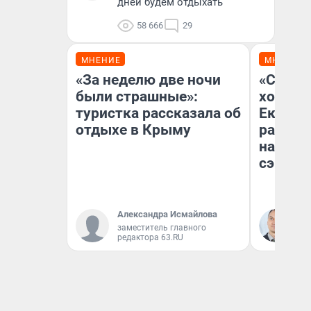
дней будем отдыхать
58 666
29
МНЕНИЕ
МНЕНИЕ
«За неделю две ночи
«С бен
были страшные»:
хорошо
туристка рассказала об
Екатер
отдыхе в Крыму
рассказ
на маш
сэконо
Александра Исмайлова
Ан
заместитель главного
ис
редактора 63.RU