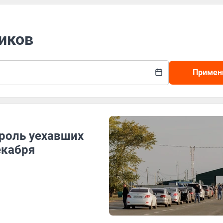
иков
Примен
троль уехавших
екабря