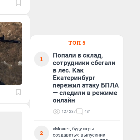
ТОП 5
Попали в склад,
1
сотрудники сбегали
в лес. Как
Екатеринбург
пережил атаку БПЛА
— следили в режиме
онлайн
127 237
431
«Может, буду игры
2
создавать»: выпускник