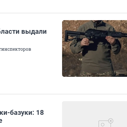
бласти выдали
отинспекторов
ки-базуки: 18
е