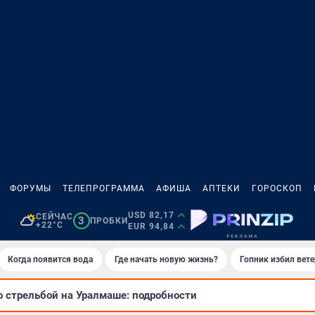
ФОРУМЫ
ТЕЛЕПРОГРАММА
АФИША
АПТЕКИ
ГОРОСКОП
USD 82,17
СЕЙЧАС
3
ПРОБКИ
+22°C
EUR 94,84
Когда появится вода
Где начать новую жизнь?
Гопник избил вет
о стрельбой на Уралмаше: подробности