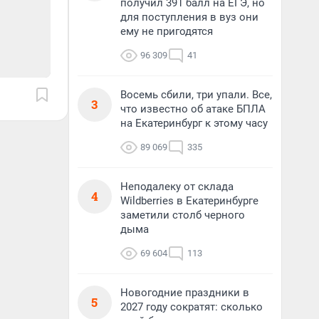
получил 391 балл на ЕГЭ, но
для поступления в вуз они
ему не пригодятся
96 309
41
Восемь сбили, три упали. Все,
3
что известно об атаке БПЛА
на Екатеринбург к этому часу
89 069
335
Неподалеку от склада
4
Wildberries в Екатеринбурге
заметили столб черного
дыма
69 604
113
Новогодние праздники в
5
2027 году сократят: сколько