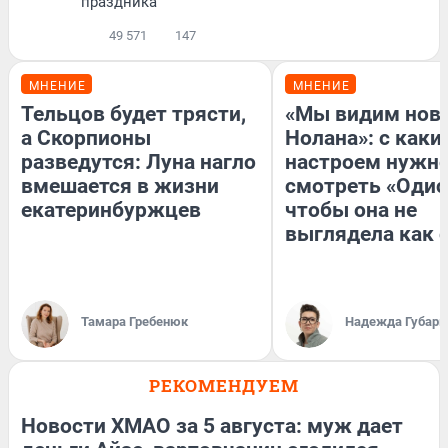
праздника
49 571
147
МНЕНИЕ
МНЕНИЕ
Тельцов будет трясти,
«Мы видим нов
а Скорпионы
Нолана»: с каки
разведутся: Луна нагло
настроем нужн
вмешается в жизни
смотреть «Одис
екатеринбуржцев
чтобы она не
выглядела как 
Тамара Гребенюк
Надежда Губарь
РЕКОМЕНДУЕМ
Новости ХМАО за 5 августа: муж дает