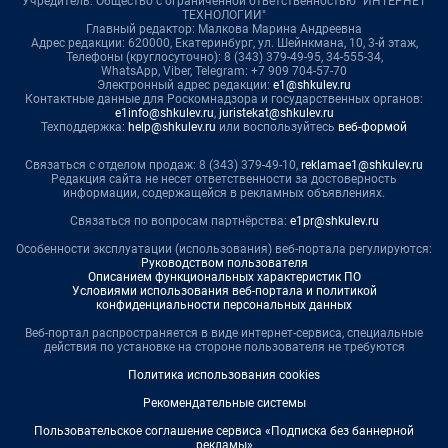
Учредитель: Общество с ограниченной ответственностью "ИНТЕРНЕТ
ТЕХНОЛОГИИ"
Главный редактор: Малкова Марина Андреевна
Адрес редакции: 620000, Екатеринбург, ул. Шейнкмана, 10, 3-й этаж,
Телефоны (круглосуточно): 8 (343) 379-49-95, 34-555-34,
WhatsApp, Viber, Telegram: +7 909 704-57-70
Электронный адрес редакции:
e1@shkulev.ru
Контактные данные для Роскомнадзора и государственных органов:
e1info@shkulev.ru
,
juristekat@shkulev.ru
Техподдержка:
help@shkulev.ru
или воспользуйтесь
веб-формой
Связаться с отделом продаж: 8 (343) 379-49-10,
reklamae1@shkulev.ru
Редакция сайта не несет ответственности за достоверность
информации, содержащейся в рекламных объявлениях.
Связаться по вопросам партнёрства:
e1pr@shkulev.ru
Особенности эксплуатации (использования) веб-портала регулируются:
Руководством пользователя
Описанием функциональных характеристик ПО
Условиями использования веб-портала и политикой
конфиденциальности персональных данных
Веб-портал распространяется в виде интернет-сервиса, специальные
действия по установке на стороне пользователя не требуются
Политика использования cookies
Рекомендательные системы
Пользовательское соглашение сервиса «Подписка без баннерной
рекламы»