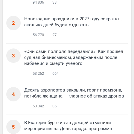
94 836
38
Новогодние праздники в 2027 году сократят:
2
сколько дней будем отдыхать
56 770
27
«Они сами полполя передавили». Как прошел
3
суд над бизнесменом, задержанным после
избиения и смерти ученого
53 262
664
Десять аэропортов закрыли, горит промзона,
4
погибла женщина — главное об атаках дронов
53 042
36
В Екатеринбурге из-за дождей отменили
5
мероприятия на День города: программа