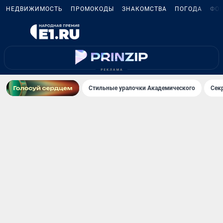
НЕДВИЖИМОСТЬ
ПРОМОКОДЫ
ЗНАКОМСТВА
ПОГОДА
ФО
Стильные уралочки Академического
Сек