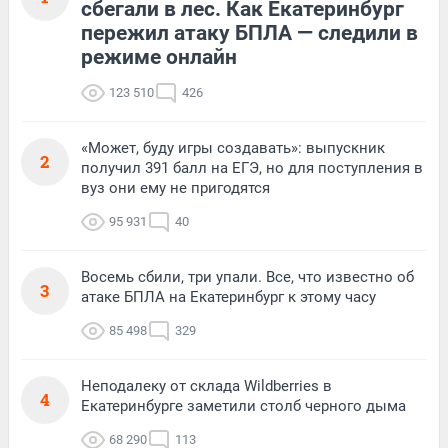
сбегали в лес. Как Екатеринбург
пережил атаку БПЛА — следили в
режиме онлайн
123 510
426
«Может, буду игры создавать»: выпускник
2
получил 391 балл на ЕГЭ, но для поступления в
вуз они ему не пригодятся
95 931
40
Восемь сбили, три упали. Все, что известно об
3
атаке БПЛА на Екатеринбург к этому часу
85 498
329
Неподалеку от склада Wildberries в
4
Екатеринбурге заметили столб черного дыма
68 290
113