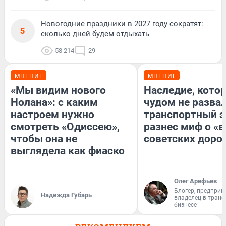
Новогодние праздники в 2027 году сократят:
5
сколько дней будем отдыхать
58 214
29
МНЕНИЕ
МНЕНИЕ
«Мы видим нового
Наследие, кото
Нолана»: с каким
чудом не разва
настроем нужно
транспортный э
смотреть «Одиссею»,
разнес миф о «
чтобы она не
советских доро
выглядела как фиаско
Олег Арефьев
Блогер, предприн
Надежда Губарь
владелец в тран
бизнесе