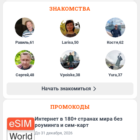
ЗНАКОМСТВА
Равиль
,
61
Larisa
,
50
Костя
,
62
Сергей
,
48
Vpoiske
,
38
Yura
,
37
Начать знакомиться
ПРОМОКОДЫ
Интернет в 180+ странах мира без
роуминга и сим-карт
До 31 декабря, 2026