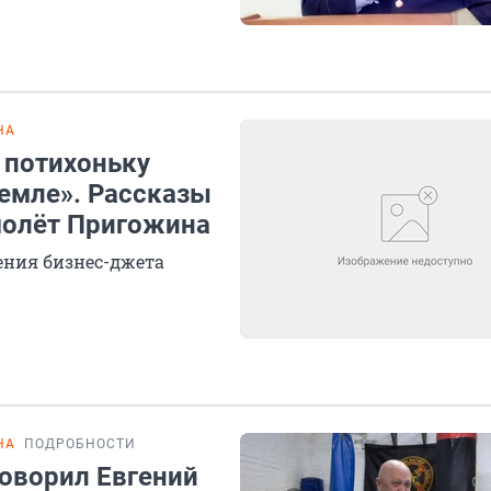
НА
 потихоньку
земле». Рассказы
амолёт Пригожина
ения бизнес-джета
НА
ПОДРОБНОСТИ
 говорил Евгений