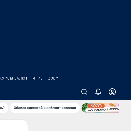
КУРСЫ ВАЛЮТ
ИГРЫ
ZODY
нь?
Облила кислотой и избежит колонии