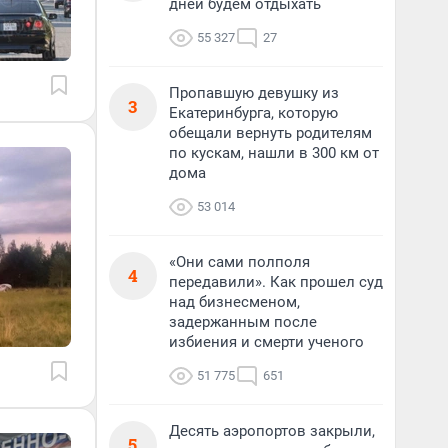
дней будем отдыхать
55 327
27
Пропавшую девушку из
3
Екатеринбурга, которую
обещали вернуть родителям
по кускам, нашли в 300 км от
дома
53 014
«Они сами полполя
4
передавили». Как прошел суд
над бизнесменом,
задержанным после
избиения и смерти ученого
51 775
651
Десять аэропортов закрыли,
5