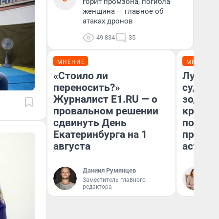
горит промзона, погибла
женщина — главное об
атаках дронов
49 834
35
МНЕНИЕ
МНЕНИЕ
«Стоило ли
Луна п
переносить?»
судьбу
Журналист E1.RU — о
зодиак
провальном решении
круто 
сдвинуть День
полтора
Екатеринбурга на 1
предуп
августа
астрол
Даниил Румянцев
Та
Заместитель главного
редактора