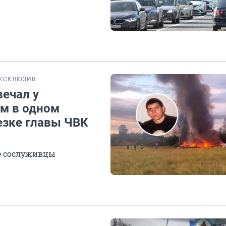
КСКЛЮЗИВ
вечал у
им в одном
тезке главы ЧВК
е сослуживцы