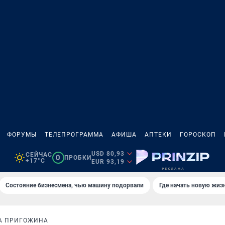
ФОРУМЫ
ТЕЛЕПРОГРАММА
АФИША
АПТЕКИ
ГОРОСКОП
USD 80,93
СЕЙЧАС
0
ПРОБКИ
+17°C
EUR 93,19
Состояние бизнесмена, чью машину подорвали
Где начать новую жиз
А ПРИГОЖИНА