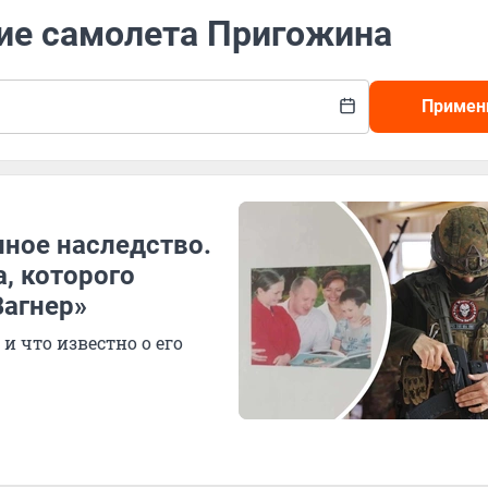
ние самолета Пригожина
Примен
нное наследство.
, которого
Вагнер»
и что известно о его