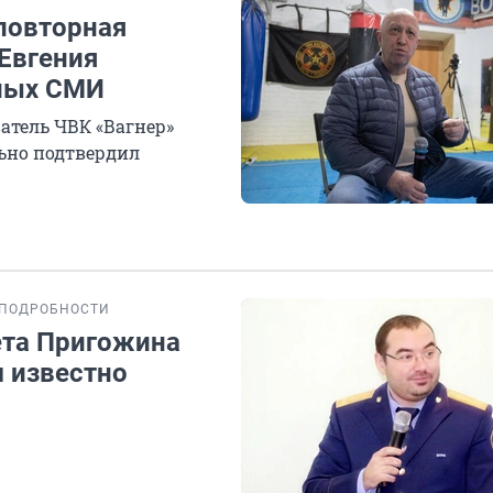
повторная
 Евгения
ных СМИ
атель ЧВК «Вагнер»
льно подтвердил
ПОДРОБНОСТИ
ета Пригожина
м известно