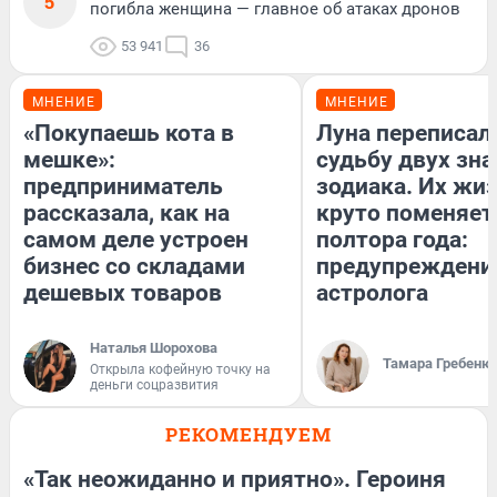
5
погибла женщина — главное об атаках дронов
53 941
36
МНЕНИЕ
МНЕНИЕ
«Покупаешь кота в
Луна переписал
мешке»:
судьбу двух зна
предприниматель
зодиака. Их жи
рассказала, как на
круто поменяет
самом деле устроен
полтора года:
бизнес со складами
предупреждени
дешевых товаров
астролога
Наталья Шорохова
Тамара Гребеню
Открыла кофейную точку на
деньги соцразвития
РЕКОМЕНДУЕМ
«Так неожиданно и приятно». Героиня