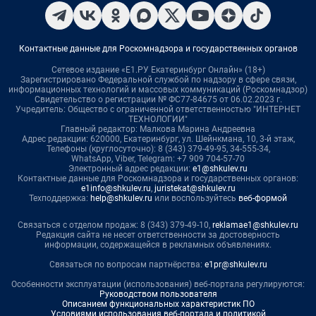
Контактные данные для Роскомнадзора и государственных органов
Сетевое издание «Е1.РУ Екатеринбург Онлайн» (18+)
Зарегистрировано Федеральной службой по надзору в сфере связи,
информационных технологий и массовых коммуникаций (Роскомнадзор)
Свидетельство о регистрации № ФС77-84675 от 06.02.2023 г.
Учредитель: Общество с ограниченной ответственностью "ИНТЕРНЕТ
ТЕХНОЛОГИИ"
Главный редактор: Малкова Марина Андреевна
Адрес редакции: 620000, Екатеринбург, ул. Шейнкмана, 10, 3-й этаж,
Телефоны (круглосуточно): 8 (343) 379-49-95, 34-555-34,
WhatsApp, Viber, Telegram: +7 909 704-57-70
Электронный адрес редакции:
e1@shkulev.ru
Контактные данные для Роскомнадзора и государственных органов:
e1info@shkulev.ru
,
juristekat@shkulev.ru
Техподдержка:
help@shkulev.ru
или воспользуйтесь
веб-формой
Связаться с отделом продаж: 8 (343) 379-49-10,
reklamae1@shkulev.ru
Редакция сайта не несет ответственности за достоверность
информации, содержащейся в рекламных объявлениях.
Связаться по вопросам партнёрства:
e1pr@shkulev.ru
Особенности эксплуатации (использования) веб-портала регулируются:
Руководством пользователя
Описанием функциональных характеристик ПО
Условиями использования веб-портала и политикой