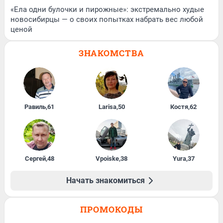
«Ела одни булочки и пирожные»: экстремально худые
новосибирцы — о своих попытках набрать вес любой
ценой
ЗНАКОМСТВА
Равиль
,
61
Larisa
,
50
Костя
,
62
Сергей
,
48
Vpoiske
,
38
Yura
,
37
Начать знакомиться
ПРОМОКОДЫ