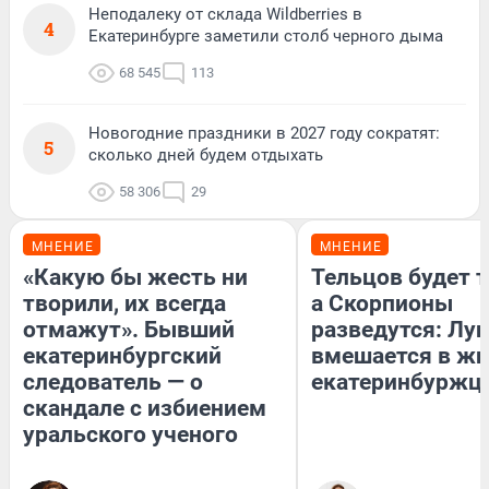
Неподалеку от склада Wildberries в
4
Екатеринбурге заметили столб черного дыма
68 545
113
Новогодние праздники в 2027 году сократят:
5
сколько дней будем отдыхать
58 306
29
МНЕНИЕ
МНЕНИЕ
«Какую бы жесть ни
Тельцов будет т
творили, их всегда
а Скорпионы
отмажут». Бывший
разведутся: Лун
екатеринбургский
вмешается в ж
следователь — о
екатеринбуржц
скандале с избиением
уральского ученого