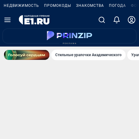
НЕДВИЖИМОСТЬ
ПРОМОКОДЫ
ЗНАКОМСТВА
ПОГОДА
ФО
Стильные уралочки Академического
Ура