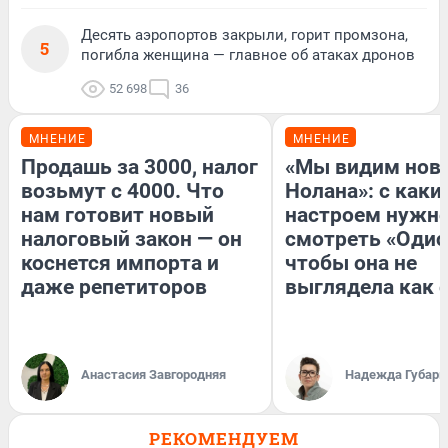
Десять аэропортов закрыли, горит промзона,
5
погибла женщина — главное об атаках дронов
52 698
36
МНЕНИЕ
МНЕНИЕ
Продашь за 3000, налог
«Мы видим нов
возьмут с 4000. Что
Нолана»: с каки
нам готовит новый
настроем нужн
налоговый закон — он
смотреть «Одис
коснется импорта и
чтобы она не
даже репетиторов
выглядела как 
Анастасия Завгородняя
Надежда Губарь
РЕКОМЕНДУЕМ