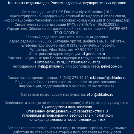
Контактные данные для Роскомнадзора и государственных органов
Сетевое издание «Е1.РУ Екатеринбург Онлайн» (18+)
Зарегистрировано Федеральной службой по надзору в сфере связи,
информационных технологий и массовых коммуникаций (Роскомнадзор)
Свидетельство о регистрации № ФС77-84675 от 06.02.2023 г.
Учредитель: Общество с ограниченной ответственностью "ИНТЕРНЕТ
ТЕХНОЛОГИИ"
Главный редактор: Малкова Марина Андреевна
Адрес редакции: 620000, Екатеринбург, ул. Шейнкмана, 10, 3-й этаж,
Телефоны (круглосуточно): 8 (343) 379-49-95, 34-555-34,
WhatsApp, Viber, Telegram: +7 909 704-57-70
Электронный адрес редакции:
e1@shkulev.ru
Контактные данные для Роскомнадзора и государственных органов:
e1info@shkulev.ru
,
juristekat@shkulev.ru
Техподдержка:
help@shkulev.ru
или воспользуйтесь
веб-формой
Связаться с отделом продаж: 8 (343) 379-49-10,
reklamae1@shkulev.ru
Редакция сайта не несет ответственности за достоверность
информации, содержащейся в рекламных объявлениях.
Связаться по вопросам партнёрства:
e1pr@shkulev.ru
Особенности эксплуатации (использования) веб-портала регулируются:
Руководством пользователя
Описанием функциональных характеристик ПО
Условиями использования веб-портала и политикой
конфиденциальности персональных данных
Веб-портал распространяется в виде интернет-сервиса, специальные
действия по установке на стороне пользователя не требуются