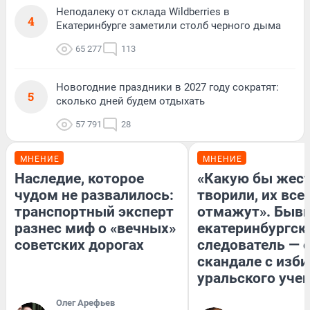
Неподалеку от склада Wildberries в
4
Екатеринбурге заметили столб черного дыма
65 277
113
Новогодние праздники в 2027 году сократят:
5
сколько дней будем отдыхать
57 791
28
МНЕНИЕ
МНЕНИЕ
Наследие, которое
«Какую бы жест
чудом не развалилось:
творили, их все
транспортный эксперт
отмажут». Быв
разнес миф о «вечных»
екатеринбургск
советских дорогах
следователь — 
скандале с изб
уральского уче
Олег Арефьев