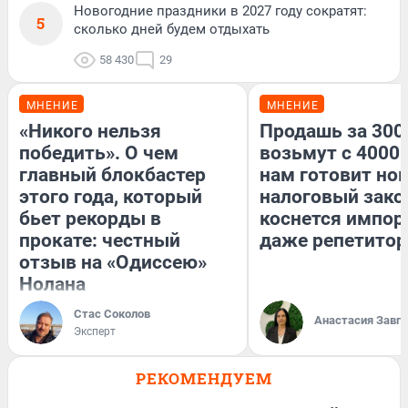
Новогодние праздники в 2027 году сократят:
5
сколько дней будем отдыхать
58 430
29
МНЕНИЕ
МНЕНИЕ
«Никого нельзя
Продашь за 3000
победить». О чем
возьмут с 4000.
главный блокбастер
нам готовит но
этого года, который
налоговый зако
бьет рекорды в
коснется импор
прокате: честный
даже репетитор
отзыв на «Одиссею»
Нолана
Стас Соколов
Анастасия Завг
Эксперт
РЕКОМЕНДУЕМ