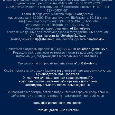
Свидетельство о регистрации № ФС77-84675 от 06.02.2023 г.
Учредитель: Общество с ограниченной ответственностью "ИНТЕРНЕТ
ТЕХНОЛОГИИ"
Главный редактор: Малкова Марина Андреевна
Адрес редакции: 620000, Екатеринбург, ул. Шейнкмана, 10, 3-й этаж,
Телефоны (круглосуточно): 8 (343) 379-49-95, 34-555-34,
WhatsApp, Viber, Telegram: +7 909 704-57-70
Электронный адрес редакции:
e1@shkulev.ru
Контактные данные для Роскомнадзора и государственных органов:
e1info@shkulev.ru
,
juristekat@shkulev.ru
Техподдержка:
help@shkulev.ru
или воспользуйтесь
веб-формой
Связаться с отделом продаж: 8 (343) 379-49-10,
reklamae1@shkulev.ru
Редакция сайта не несет ответственности за достоверность
информации, содержащейся в рекламных объявлениях.
Связаться по вопросам партнёрства:
e1pr@shkulev.ru
Особенности эксплуатации (использования) веб-портала регулируются:
Руководством пользователя
Описанием функциональных характеристик ПО
Условиями использования веб-портала и политикой
конфиденциальности персональных данных
Веб-портал распространяется в виде интернет-сервиса, специальные
действия по установке на стороне пользователя не требуются
Политика использования cookies
Рекомендательные системы