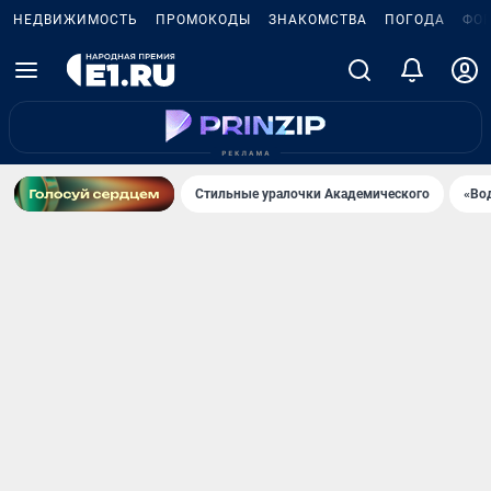
НЕДВИЖИМОСТЬ
ПРОМОКОДЫ
ЗНАКОМСТВА
ПОГОДА
ФО
Стильные уралочки Академического
«Во