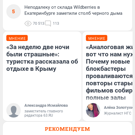
Неподалеку от склада Wildberries в
5
Екатеринбурге заметили столб черного дыма
70 513
113
МНЕНИЕ
МНЕНИЕ
«За неделю две ночи
«Аналоговая жи
были страшные»:
вот что нам нуж
туристка рассказала об
Почему новые
отдыхе в Крыму
блокбастеры
проваливаются,
повторы стары
фильмов собир
полные залы
Александра Исмайлова
Алёна Золотухи
заместитель главного
Журналист НГС
редактора 63.RU
РЕКОМЕНДУЕМ