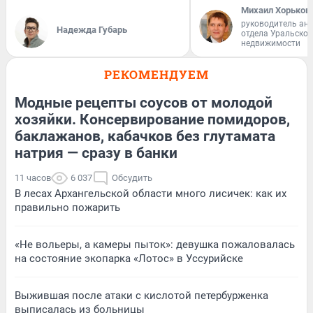
Михаил Хорьков
руководитель ан
Надежда Губарь
отдела Уральско
недвижимости
РЕКОМЕНДУЕМ
Модные рецепты соусов от молодой
хозяйки. Консервирование помидоров,
баклажанов, кабачков без глутамата
натрия — сразу в банки
11 часов
6 037
Обсудить
В лесах Архангельской области много лисичек: как их
правильно пожарить
«Не вольеры, а камеры пыток»: девушка пожаловалась
на состояние экопарка «Лотос» в Уссурийске
Выжившая после атаки с кислотой петербурженка
выписалась из больницы