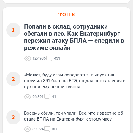
ТОП 5
Попали в склад, сотрудники
1
сбегали в лес. Как Екатеринбург
пережил атаку БПЛА — следили в
режиме онлайн
127 986
431
«Может, буду игры создавать»: выпускник
2
получил 391 балл на ЕГЭ, но для поступления в
вуз они ему не пригодятся
96 391
41
Восемь сбили, три упали. Все, что известно об
3
атаке БПЛА на Екатеринбург к этому часу
89 524
335