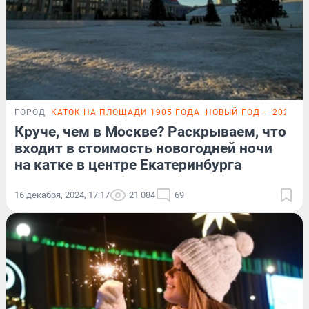
ГОРОД
КАТОК НА ПЛОЩАДИ 1905 ГОДА
НОВЫЙ ГОД — 2025
П
Круче, чем в Москве? Раскрываем, что
входит в стоимость новогодней ночи
на катке в центре Екатеринбурга
16 декабря, 2024, 17:17
21 084
69