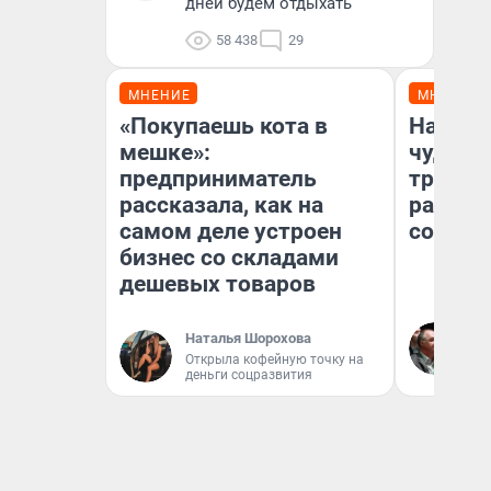
дней будем отдыхать
58 438
29
МНЕНИЕ
МНЕНИЕ
«Покупаешь кота в
Наслед
мешке»:
чудом 
предприниматель
трансп
рассказала, как на
разнес
самом деле устроен
советс
бизнес со складами
дешевых товаров
Ол
Наталья Шорохова
Бл
Открыла кофейную точку на
вл
деньги соцразвития
би