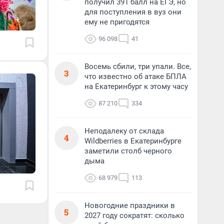
получил 391 балл на ЕГЭ, но
для поступления в вуз они
ему не пригодятся
96 098
41
Восемь сбили, три упали. Все,
3
что известно об атаке БПЛА
на Екатеринбург к этому часу
87 210
334
Неподалеку от склада
4
Wildberries в Екатеринбурге
заметили столб черного
дыма
68 979
113
Новогодние праздники в
5
2027 году сократят: сколько