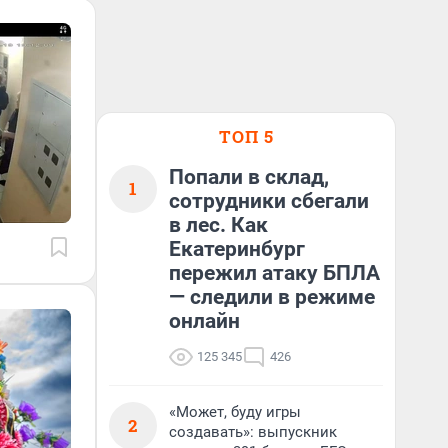
ТОП 5
Попали в склад,
1
сотрудники сбегали
в лес. Как
Екатеринбург
пережил атаку БПЛА
— следили в режиме
онлайн
125 345
426
«Может, буду игры
2
создавать»: выпускник