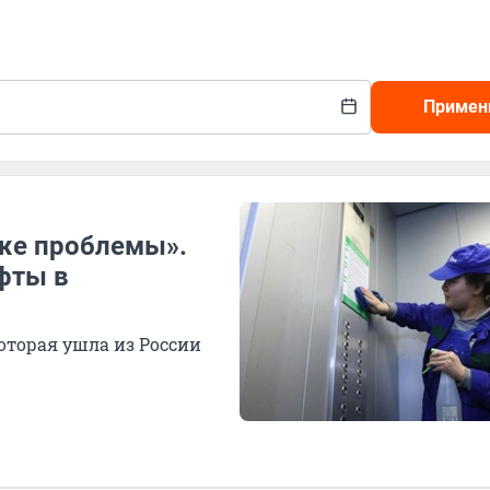
Примен
уже проблемы».
фты в
оторая ушла из России