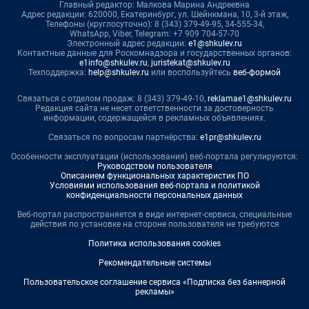
Главный редактор: Малкова Марина Андреевна
Адрес редакции: 620000, Екатеринбург, ул. Шейнкмана, 10, 3-й этаж,
Телефоны (круглосуточно): 8 (343) 379-49-95, 34-555-34,
WhatsApp, Viber, Telegram: +7 909 704-57-70
Электронный адрес редакции:
e1@shkulev.ru
Контактные данные для Роскомнадзора и государственных органов:
e1info@shkulev.ru
,
juristekat@shkulev.ru
Техподдержка:
help@shkulev.ru
или воспользуйтесь
веб-формой
Связаться с отделом продаж: 8 (343) 379-49-10,
reklamae1@shkulev.ru
Редакция сайта не несет ответственности за достоверность
информации, содержащейся в рекламных объявлениях.
Связаться по вопросам партнёрства:
e1pr@shkulev.ru
Особенности эксплуатации (использования) веб-портала регулируются:
Руководством пользователя
Описанием функциональных характеристик ПО
Условиями использования веб-портала и политикой
конфиденциальности персональных данных
Веб-портал распространяется в виде интернет-сервиса, специальные
действия по установке на стороне пользователя не требуются
Политика использования cookies
Рекомендательные системы
Пользовательское соглашение сервиса «Подписка без баннерной
рекламы»