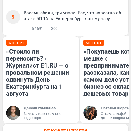
Восемь сбили, три упали. Все, что известно об
5
атаке БПЛА на Екатеринбург к этому часу
57 691
300
МНЕНИЕ
МНЕНИЕ
«Стоило ли
«Покупаешь кот
переносить?»
мешке»:
Журналист E1.RU — о
предпринимате
провальном решении
рассказала, как
сдвинуть День
самом деле уст
Екатеринбурга на 1
бизнес со скла
августа
дешевых товар
Даниил Румянцев
Наталья Шорохо
Заместитель главного
Открыла кофейну
редактора
деньги соцразви
РЕКОМЕНДУЕМ