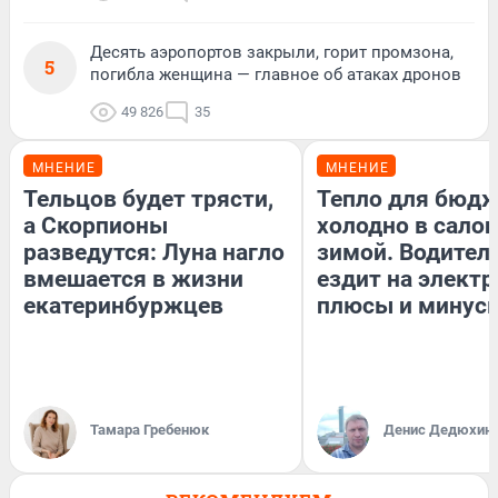
Десять аэропортов закрыли, горит промзона,
5
погибла женщина — главное об атаках дронов
49 826
35
МНЕНИЕ
МНЕНИЕ
Тельцов будет трясти,
Тепло для бюдж
а Скорпионы
холодно в сало
разведутся: Луна нагло
зимой. Водитель
вмешается в жизни
ездит на электр
екатеринбуржцев
плюсы и минус
Тамара Гребенюк
Денис Дедюхин