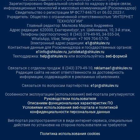
Зарегистрировано Федеральной службой по надзору в сфере связи,
информационных технологий и массовых коммуникаций (Роскомнадзор)
Свидетельство о регистрации № ФС77-84675 от 06.02.2023 г.
Учредитель: Общество с ограниченной ответственностью "ИНТЕРНЕТ
ТЕХНОЛОГИИ"
Главный редактор: Малкова Марина Андреевна
Адрес редакции: 620000, Екатеринбург, ул. Шейнкмана, 10, 3-й этаж,
Телефоны (круглосуточно): 8 (343) 379-49-95, 34-555-34,
WhatsApp, Viber, Telegram: +7 909 704-57-70
Электронный адрес редакции:
e1@shkulev.ru
Контактные данные для Роскомнадзора и государственных органов:
e1info@shkulev.ru
,
juristekat@shkulev.ru
Техподдержка:
help@shkulev.ru
или воспользуйтесь
веб-формой
Связаться с отделом продаж: 8 (343) 379-49-10,
reklamae1@shkulev.ru
Редакция сайта не несет ответственности за достоверность
информации, содержащейся в рекламных объявлениях.
Связаться по вопросам партнёрства:
e1pr@shkulev.ru
Особенности эксплуатации (использования) веб-портала регулируются:
Руководством пользователя
Описанием функциональных характеристик ПО
Условиями использования веб-портала и политикой
конфиденциальности персональных данных
Веб-портал распространяется в виде интернет-сервиса, специальные
действия по установке на стороне пользователя не требуются
Политика использования cookies