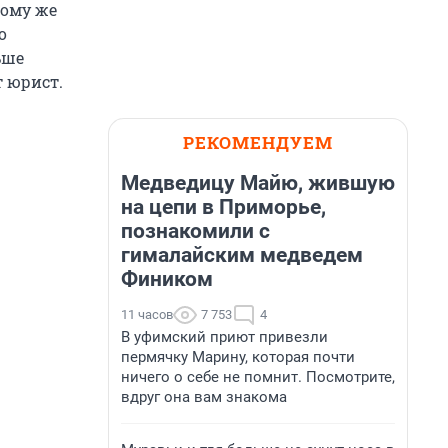
тому же
о
ьше
т юрист.
РЕКОМЕНДУЕМ
Медведицу Майю, жившую
на цепи в Приморье,
познакомили с
гималайским медведем
Фиником
11 часов
7 753
4
В уфимский приют привезли
пермячку Марину, которая почти
ничего о себе не помнит. Посмотрите,
вдруг она вам знакома