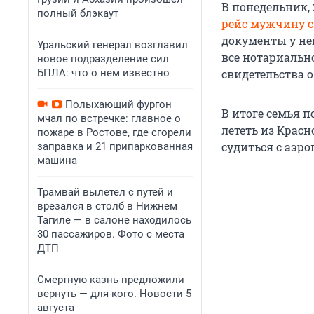
В понедельник, 
полный блэкаут
рейс мужчину с
документы у не
Уральский генерал возглавил
все нотариальн
новое подразделение сил
БПЛА: что о нем известно
свидетельства 
Полыхающий фургон
В итоге семья 
мчал по встречке: главное о
лететь из Красн
пожаре в Ростове, где сгорели
судиться с аэро
заправка и 21 припаркованная
машина
Трамвай вылетел с путей и
врезался в столб в Нижнем
Тагиле — в салоне находилось
30 пассажиров. Фото с места
ДТП
Смертную казнь предложили
вернуть — для кого. Новости 5
августа