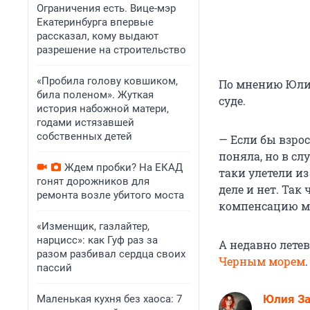
Ограничения есть. Вице-мэр
Екатеринбурга впервые
рассказал, кому выдают
разрешение на строительство
«Пробила голову ковшиком,
По мнению Юлии
била поленом». Жуткая
суде.
история набожной матери,
годами истязавшей
собственных детей
— Если бы взрос
поняла, но в сл
Ждем пробки? На ЕКАД
таки улетели из
гонят дорожников для
деле и нет. Так
ремонта возле убитого моста
компенсацию мо
«Изменщик, газлайтер,
нарцисс»: как Гуф раз за
А недавно лете
разом разбивал сердца своих
Черным морем
пассий
Юлия З
Маленькая кухня без хаоса: 7