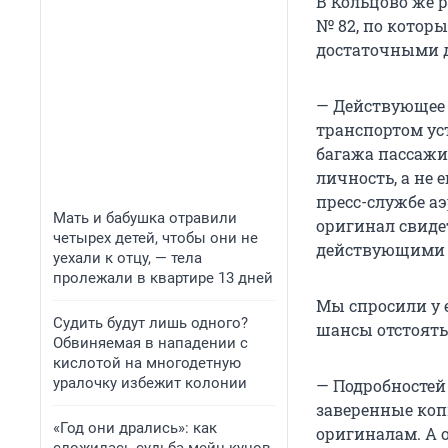
В Кольцово же 
№ 82, по котор
достаточными д
— Действующее 
транспортом ус
багажа пассажи
личность, а не 
пресс-службе а
Мать и бабушка отравили
оригинал свиде
четырех детей, чтобы они не
действующими 
уехали к отцу, — тела
пролежали в квартире 13 дней
Мы спросили у 
Судить будут лишь одного?
шансы отстоять
Обвиняемая в нападении с
кислотой на многодетную
уралочку избежит колонии
— Подробностей
заверенные коп
«Год они дрались»: как
оригиналам. А о