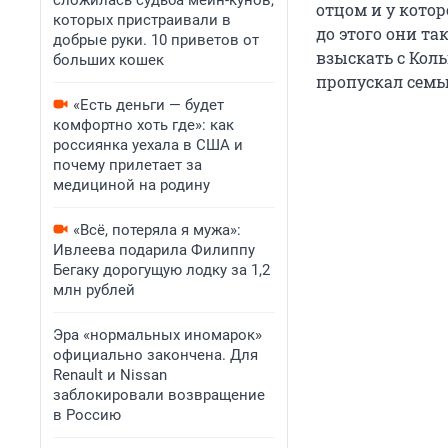
сложилась судьба мейн-кунов,
отцом и у котор
которых пристраивали в
до этого они та
добрые руки. 10 приветов от
взыскать с Коль
больших кошек
пропускал семь
«Есть деньги — будет
комфортно хоть где»: как
россиянка уехала в США и
почему прилетает за
медициной на родину
«Всё, потеряла я мужа»:
Ивлеева подарила Филиппу
Бегаку дорогущую лодку за 1,2
млн рублей
Эра «нормальных иномарок»
официально закончена. Для
Renault и Nissan
заблокировали возвращение
в Россию