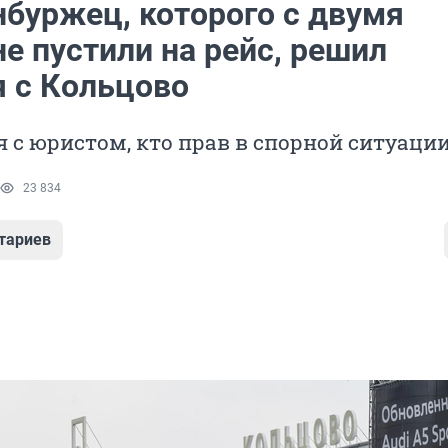
нбуржец, которого с двумя
е пустили на рейс, решил
я с Кольцово
 с юристом, кто прав в спорной ситуаци
23 834
тариев