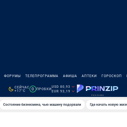
ФОРУМЫ
ТЕЛЕПРОГРАММА
АФИША
АПТЕКИ
ГОРОСКОП
USD 80,93
СЕЙЧАС
0
ПРОБКИ
+17°C
EUR 93,19
Состояние бизнесмена, чью машину подорвали
Где начать новую жиз