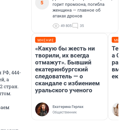
5
горит промзона, погибла
женщина — главное об
атаках дронов
49 805
35
МНЕНИЕ
МНЕНИ
«Какую бы жесть ни
Тельц
творили, их всегда
а Ско
отмажут». Бывший
разве
екатеринбургский
вмеша
 РФ, 444-
следователь — о
екате
й, а
скандале с избиением
2 стран.
уральского ученого
нтом.
раем
Екатерина Герлах
Общественник