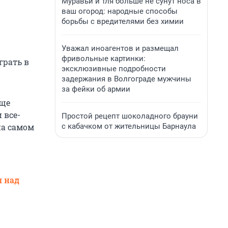
Муравьи и тля больше не сунут носа в
ваш огород: народные способы
борьбы с вредителями без химии
Уважал иноагентов и размещал
фривольные картинки:
грать в
эксклюзивные подробности
задержания в Волгограде мужчины
за фейки об армии
еще
 все-
Простой рецепт шоколадного брауни
с кабачком от жительницы Барнаула
на самом
я над