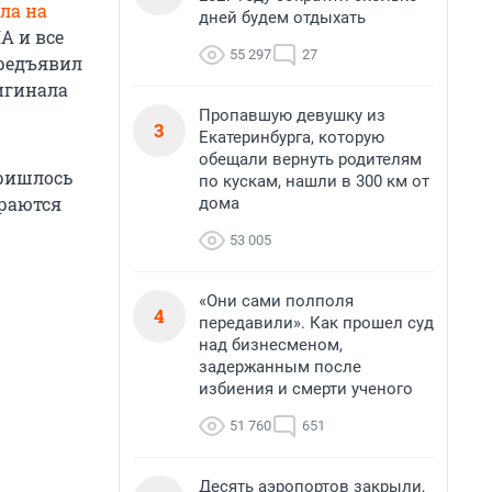
ла на
дней будем отдыхать
А и все
55 297
27
предъявил
игинала
Пропавшую девушку из
3
Екатеринбурга, которую
обещали вернуть родителям
пришлось
по кускам, нашли в 300 км от
ираются
дома
53 005
«Они сами полполя
4
передавили». Как прошел суд
над бизнесменом,
задержанным после
избиения и смерти ученого
51 760
651
Десять аэропортов закрыли,