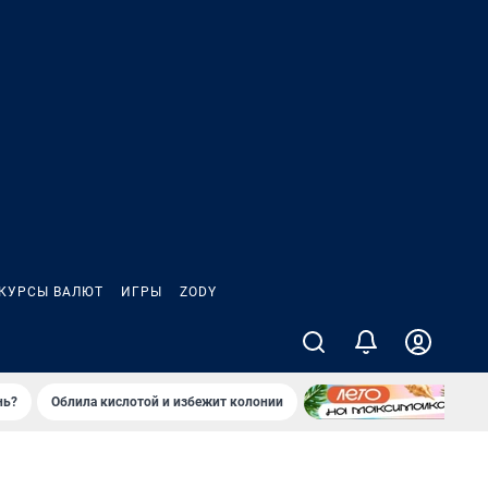
КУРСЫ ВАЛЮТ
ИГРЫ
ZODY
нь?
Облила кислотой и избежит колонии