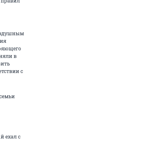
 правил
воздушным
ния
еряющего
сняли в
вить
етствии с
 семьи
й ехал с