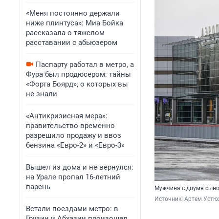
«Меня постоянно держали
ниже плинтуса»: Миа Бойка
рассказала о тяжелом
расставании с абьюзером
Паспарту работал в метро, а
Фура был продюсером: тайны
«Форта Боярд», о которых вы
не знали
«Антикризисная мера»:
правительство временно
разрешило продажу и ввоз
бензина «Евро-2» и «Евро-3»
Вышел из дома и не вернулся:
на Урале пропал 16-летний
парень
Мужчина с двумя сыно
Источник: 
Артем Устю
Встали поездами метро: в
Грузии и Абхазии произошел