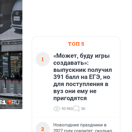
ТОП 5
«Может, буду игры
1
создавать»:
выпускник получил
391 балл на ЕГЭ, но
для поступления в
вуз они ему не
пригодятся
93 963
36
Новогодние праздники в
2
2027 году сократят: сколько