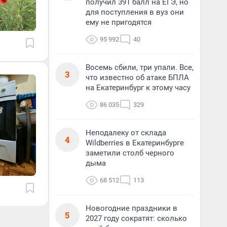
получил 391 балл на ЕГЭ, но
для поступления в вуз они
ему не пригодятся
95 992
40
Восемь сбили, три упали. Все,
3
что известно об атаке БПЛА
на Екатеринбург к этому часу
86 035
329
Неподалеку от склада
4
Wildberries в Екатеринбурге
заметили столб черного
дыма
68 512
113
Новогодние праздники в
5
2027 году сократят: сколько