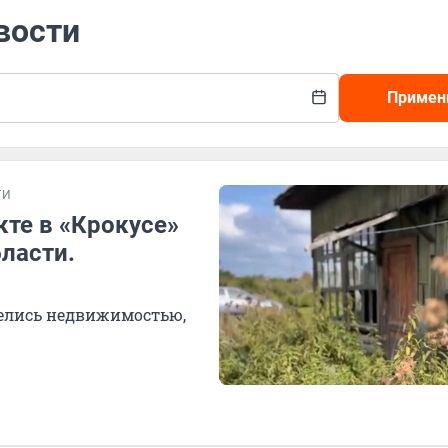
вости
Примен
ТИ
кте в «Крокусе»
ласти.
велись недвижимостью,