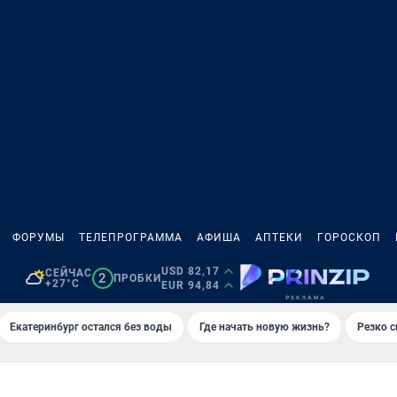
ФОРУМЫ
ТЕЛЕПРОГРАММА
АФИША
АПТЕКИ
ГОРОСКОП
USD 82,17
СЕЙЧАС
2
ПРОБКИ
+27°C
EUR 94,84
Екатеринбург остался без воды
Где начать новую жизнь?
Резко с