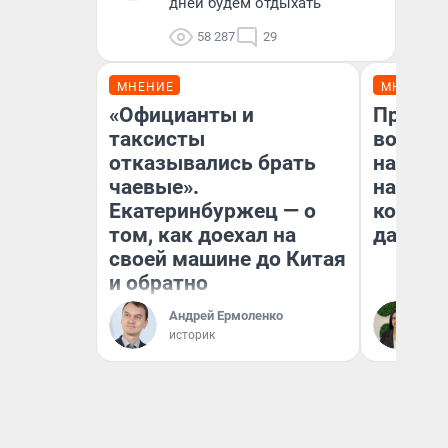
дней будем отдыхать
58 287
29
МНЕНИЕ
МНЕНИЕ
«Официанты и
Продаш
таксисты
возьмут
отказывались брать
нам го
чаевые».
налого
Екатеринбуржец — о
коснет
том, как доехал на
даже р
своей машине до Китая
и обратно
Андрей Ермоленко
Ан
историк