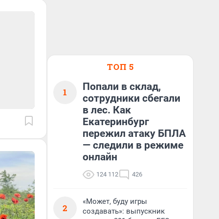
ТОП 5
Попали в склад,
1
сотрудники сбегали
в лес. Как
Екатеринбург
пережил атаку БПЛА
— следили в режиме
онлайн
124 112
426
«Может, буду игры
2
создавать»: выпускник