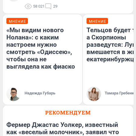
58 021
29
МНЕНИЕ
МНЕНИЕ
«Мы видим нового
Тельцов будет т
Нолана»: с каким
а Скорпионы
настроем нужно
разведутся: Лун
смотреть «Одиссею»,
вмешается в ж
чтобы она не
екатеринбуржц
выглядела как фиаско
Надежда Губарь
Тамара Гребеню
РЕКОМЕНДУЕМ
Фермер Джастас Уолкер, известный
как «веселый молочник», заявил что