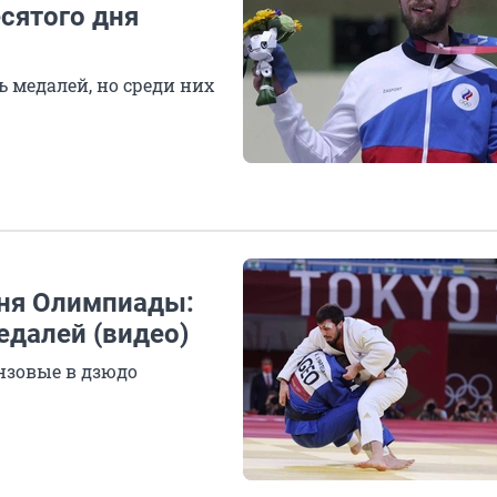
сятого дня
 медалей, но среди них
дня Олимпиады:
едалей (видео)
нзовые в дзюдо