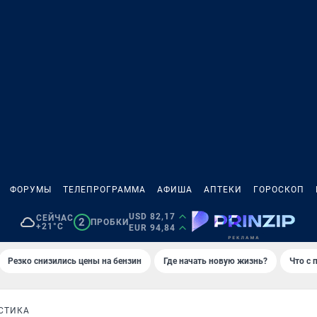
ФОРУМЫ
ТЕЛЕПРОГРАММА
АФИША
АПТЕКИ
ГОРОСКОП
USD 82,17
СЕЙЧАС
2
ПРОБКИ
+21°C
EUR 94,84
Резко снизились цены на бензин
Где начать новую жизнь?
Что с 
СТИКА