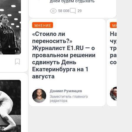
дней будем отдыхать
58 008
29
МНЕНИЕ
МНЕНИЕ
«Стоило ли
Наслед
переносить?»
чудом 
Журналист E1.RU — о
трансп
провальном решении
разнес
сдвинуть День
советс
Екатеринбурга на 1
августа
Ол
Даниил Румянцев
Бл
Заместитель главного
вл
редактора
би