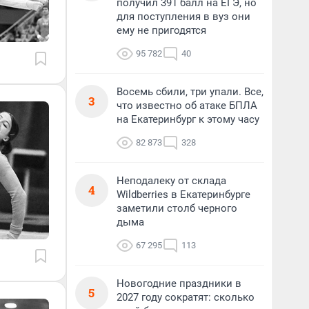
получил 391 балл на ЕГЭ, но
для поступления в вуз они
ему не пригодятся
95 782
40
Восемь сбили, три упали. Все,
3
что известно об атаке БПЛА
на Екатеринбург к этому часу
82 873
328
Неподалеку от склада
4
Wildberries в Екатеринбурге
заметили столб черного
дыма
67 295
113
Новогодние праздники в
5
2027 году сократят: сколько