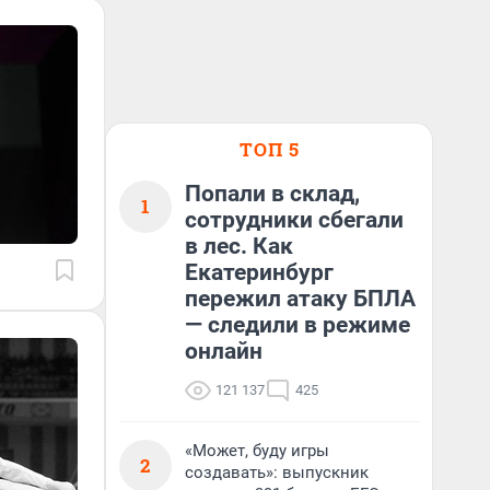
ТОП 5
Попали в склад,
1
сотрудники сбегали
в лес. Как
Екатеринбург
пережил атаку БПЛА
— следили в режиме
онлайн
121 137
425
«Может, буду игры
2
создавать»: выпускник