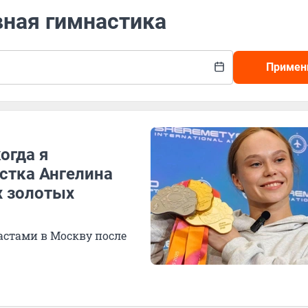
вная гимнастика
Примен
огда я
астка Ангелина
х золотых
астами в Москву после