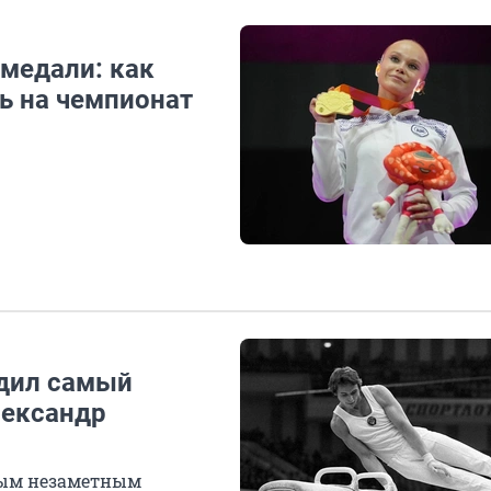
медали: как
ь на чемпионат
одил самый
лександр
мым незаметным