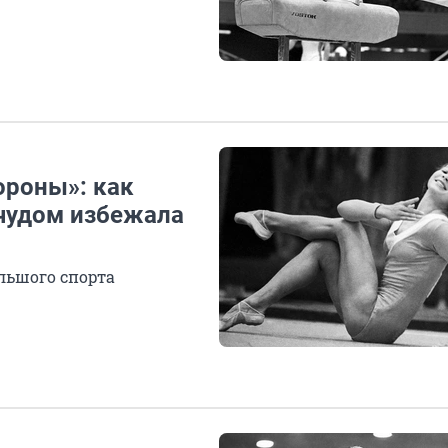
ороны»: как
чудом избежала
ольшого спорта