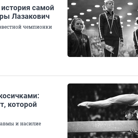
 история самой
ары Лазакович
известной чемпионки
косичками:
т, которой
равмы и насилие