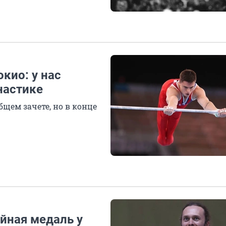
кио: у нас
настике
бщем зачете, но в конце
йная медаль у