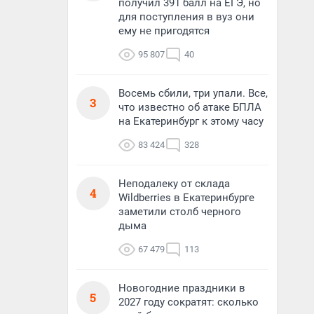
получил 391 балл на ЕГЭ, но
для поступления в вуз они
ему не пригодятся
95 807
40
Восемь сбили, три упали. Все,
3
что известно об атаке БПЛА
на Екатеринбург к этому часу
83 424
328
Неподалеку от склада
4
Wildberries в Екатеринбурге
заметили столб черного
дыма
67 479
113
Новогодние праздники в
5
2027 году сократят: сколько