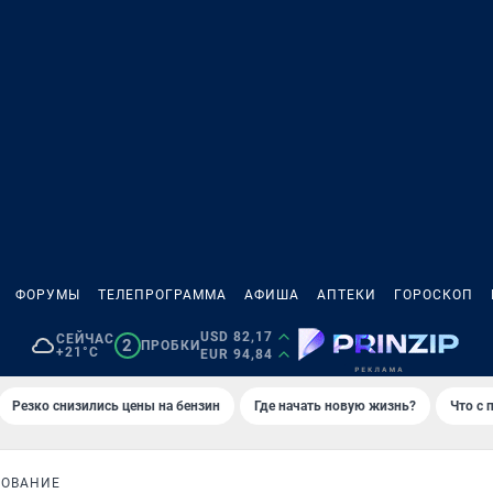
ФОРУМЫ
ТЕЛЕПРОГРАММА
АФИША
АПТЕКИ
ГОРОСКОП
USD 82,17
СЕЙЧАС
2
ПРОБКИ
+21°C
EUR 94,84
Резко снизились цены на бензин
Где начать новую жизнь?
Что с 
НОВАНИЕ