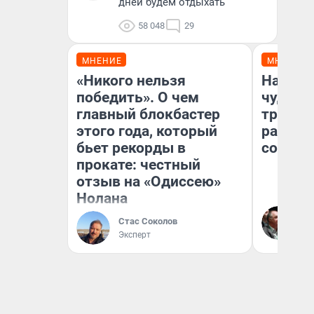
дней будем отдыхать
58 048
29
МНЕНИЕ
МНЕНИЕ
«Никого нельзя
Наслед
победить». О чем
чудом 
главный блокбастер
трансп
этого года, который
разнес
бьет рекорды в
советс
прокате: честный
отзыв на «Одиссею»
Нолана
Ол
Бл
Стас Соколов
вл
Эксперт
би