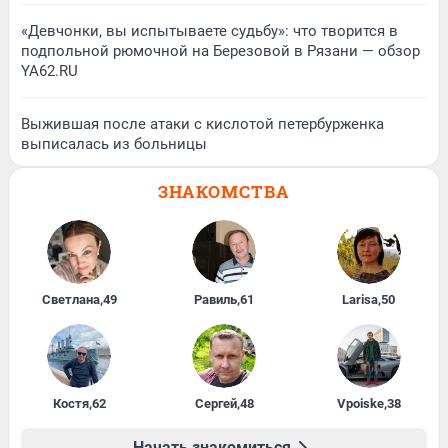
«Девчонки, вы испытываете судьбу»: что творится в
подпольной рюмочной на Березовой в Рязани — обзор
YA62.RU
Выжившая после атаки с кислотой петербурженка
выписалась из больницы
ЗНАКОМСТВА
Светлана
,
49
Равиль
,
61
Larisa
,
50
Костя
,
62
Сергей
,
48
Vpoiske
,
38
Начать знакомиться