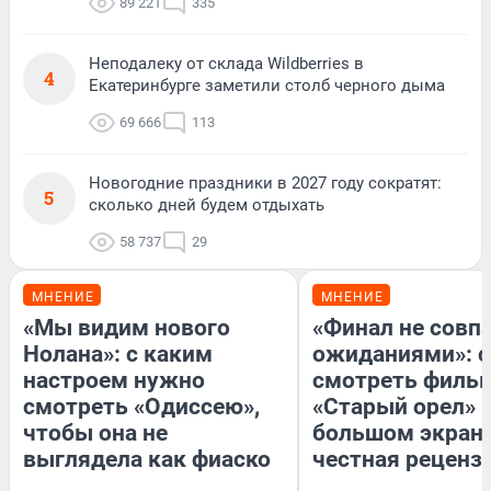
89 221
335
Неподалеку от склада Wildberries в
4
Екатеринбурге заметили столб черного дыма
69 666
113
Новогодние праздники в 2027 году сократят:
5
сколько дней будем отдыхать
58 737
29
МНЕНИЕ
МНЕНИЕ
«Мы видим нового
«Финал не совпа
Нолана»: с каким
ожиданиями»: с
настроем нужно
смотреть филь
смотреть «Одиссею»,
«Старый орел» 
чтобы она не
большом экран
выглядела как фиаско
честная реценз