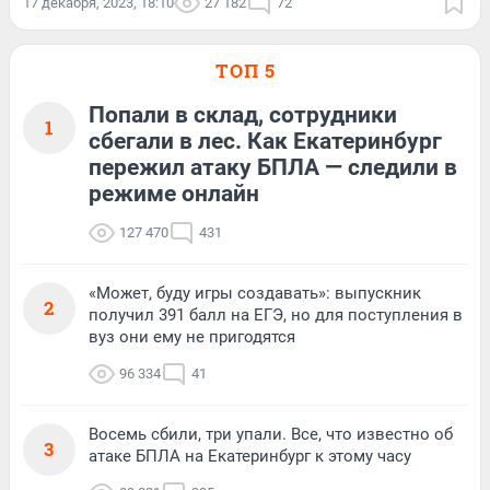
17 декабря, 2023, 18:10
27 182
72
ТОП 5
Попали в склад, сотрудники
1
сбегали в лес. Как Екатеринбург
пережил атаку БПЛА — следили в
режиме онлайн
127 470
431
«Может, буду игры создавать»: выпускник
2
получил 391 балл на ЕГЭ, но для поступления в
вуз они ему не пригодятся
96 334
41
Восемь сбили, три упали. Все, что известно об
3
атаке БПЛА на Екатеринбург к этому часу