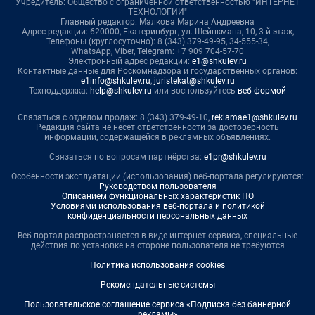
Учредитель: Общество с ограниченной ответственностью "ИНТЕРНЕТ
ТЕХНОЛОГИИ"
Главный редактор: Малкова Марина Андреевна
Адрес редакции: 620000, Екатеринбург, ул. Шейнкмана, 10, 3-й этаж,
Телефоны (круглосуточно): 8 (343) 379-49-95, 34-555-34,
WhatsApp, Viber, Telegram: +7 909 704-57-70
Электронный адрес редакции:
e1@shkulev.ru
Контактные данные для Роскомнадзора и государственных органов:
e1info@shkulev.ru
,
juristekat@shkulev.ru
Техподдержка:
help@shkulev.ru
или воспользуйтесь
веб-формой
Связаться с отделом продаж: 8 (343) 379-49-10,
reklamae1@shkulev.ru
Редакция сайта не несет ответственности за достоверность
информации, содержащейся в рекламных объявлениях.
Связаться по вопросам партнёрства:
e1pr@shkulev.ru
Особенности эксплуатации (использования) веб-портала регулируются:
Руководством пользователя
Описанием функциональных характеристик ПО
Условиями использования веб-портала и политикой
конфиденциальности персональных данных
Веб-портал распространяется в виде интернет-сервиса, специальные
действия по установке на стороне пользователя не требуются
Политика использования cookies
Рекомендательные системы
Пользовательское соглашение сервиса «Подписка без баннерной
рекламы»