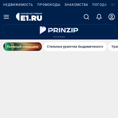
НЕДВИЖИМОСТЬ
ПРОМОКОДЫ
ЗНАКОМСТВА
ПОГОДА
ФО
Стильные уралочки Академического
Ура