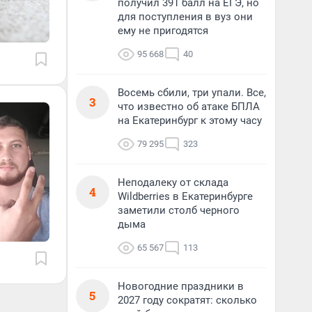
получил 391 балл на ЕГЭ, но
для поступления в вуз они
ему не пригодятся
95 668
40
Восемь сбили, три упали. Все,
3
что известно об атаке БПЛА
на Екатеринбург к этому часу
79 295
323
Неподалеку от склада
4
Wildberries в Екатеринбурге
заметили столб черного
дыма
65 567
113
Новогодние праздники в
5
2027 году сократят: сколько