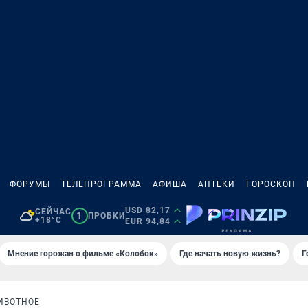
ФОРУМЫ
ТЕЛЕПРОГРАММА
АФИША
АПТЕКИ
ГОРОСКОП
USD 82,17
СЕЙЧАС
1
ПРОБКИ
+18°C
EUR 94,84
Мнение горожан о фильме «Колобок»
Где начать новую жизнь?
Г
ИВОТНОЕ