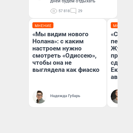
дней будем отдыхать
57 818
29
МНЕНИЕ
МНЕНИЕ
«Мы видим нового
«Стоил
Нолана»: с каким
перено
настроем нужно
Журнал
смотреть «Одиссею»,
провал
чтобы она не
сдвину
выглядела как фиаско
Екатери
август
Да
Надежда Губарь
За
ре