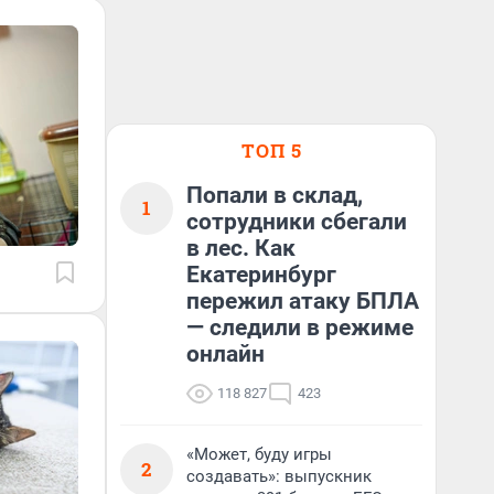
ТОП 5
Попали в склад,
1
сотрудники сбегали
в лес. Как
Екатеринбург
пережил атаку БПЛА
— следили в режиме
онлайн
118 827
423
«Может, буду игры
2
создавать»: выпускник