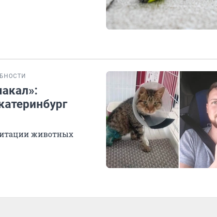
БНОСТИ
лакал»:
катеринбург
литации животных