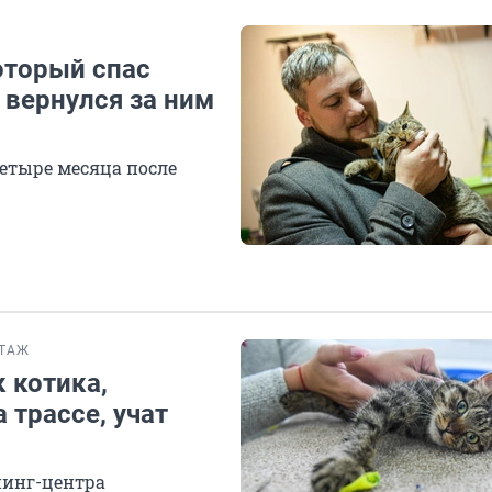
оторый спас
 вернулся за ним
етыре месяца после
ТАЖ
к котика,
 трассе, учат
нинг-центра