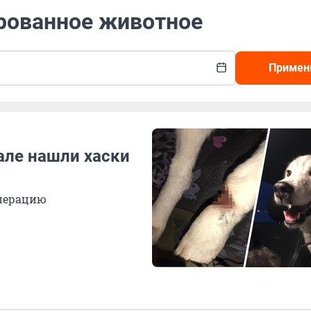
ированное животное
Примен
але нашли хаски
операцию