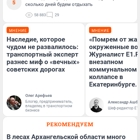
5
сколько дней будем отдыхать
58 883
29
МНЕНИЕ
МНЕНИЕ
Наследие, которое
«Помрем от жа
чудом не развалилось:
окруженные во
транспортный эксперт
Журналист E1.R
разнес миф о «вечных»
внезапном
советских дорогах
коммунальном
коллапсе в
Екатеринбурге.
Олег Арефьев
Блогер, предприниматель,
Александр Ашбе
владелец в транспортном
Шеф-редактор E1
бизнесе
РЕКОМЕНДУЕМ
В лесах Архангельской области много