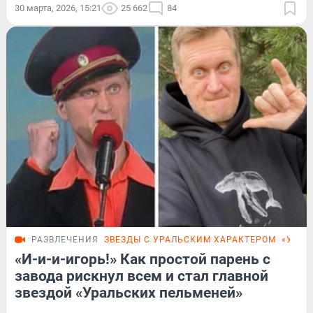
30 марта, 2026, 15:21
25 662
84
РАЗВЛЕЧЕНИЯ
ЗВЕЗДЫ С УРАЛЬСКИМ ХАРАКТЕРОМ
«УРАЛ
«И-и-и-игорь!» Как простой парень с
завода рискнул всем и стал главной
звездой «Уральских пельменей»