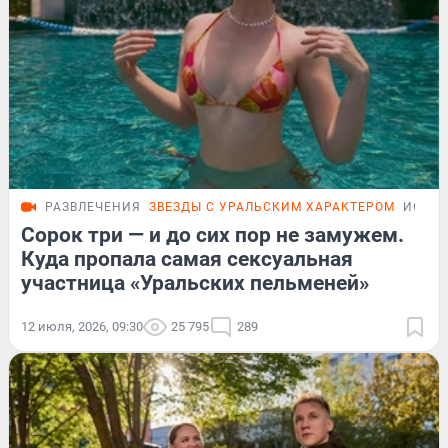
РАЗВЛЕЧЕНИЯ
ЗВЕЗДЫ С УРАЛЬСКИМ ХАРАКТЕРОМ
ИСТО
Сорок три — и до сих пор не замужем.
Куда пропала самая сексуальная
участница «Уральских пельменей»
12 июля, 2026, 09:30
25 795
289