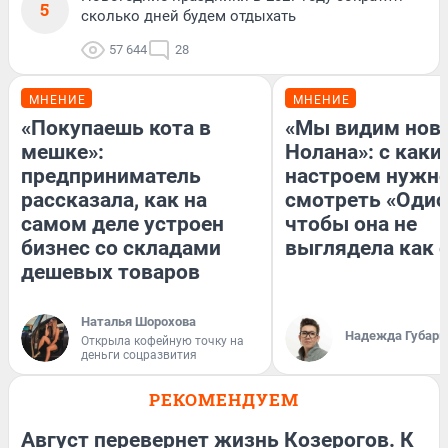
5
сколько дней будем отдыхать
57 644
28
МНЕНИЕ
МНЕНИЕ
«Покупаешь кота в
«Мы видим нов
мешке»:
Нолана»: с каки
предприниматель
настроем нужн
рассказала, как на
смотреть «Одис
самом деле устроен
чтобы она не
бизнес со складами
выглядела как 
дешевых товаров
Наталья Шорохова
Надежда Губарь
Открыла кофейную точку на
деньги соцразвития
РЕКОМЕНДУЕМ
Август перевернет жизнь Козерогов. К