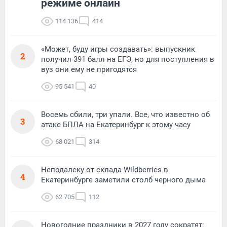
режиме онлайн
114 136
414
«Может, буду игры создавать»: выпускник
2
получил 391 балл на ЕГЭ, но для поступления в
вуз они ему не пригодятся
95 541
40
Восемь сбили, три упали. Все, что известно об
3
атаке БПЛА на Екатеринбург к этому часу
68 021
314
Неподалеку от склада Wildberries в
4
Екатеринбурге заметили столб черного дыма
62 705
112
Новогодние праздники в 2027 году сократят: