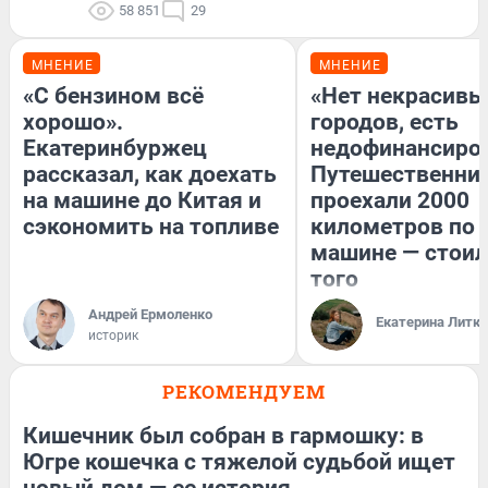
58 851
29
МНЕНИЕ
МНЕНИЕ
«С бензином всё
«Нет некрасивы
хорошо».
городов, есть
Екатеринбуржец
недофинансиро
рассказал, как доехать
Путешественни
на машине до Китая и
проехали 2000
сэкономить на топливе
километров по 
машине — стоил
того
Андрей Ермоленко
Екатерина Литк
историк
РЕКОМЕНДУЕМ
Кишечник был собран в гармошку: в
Югре кошечка с тяжелой судьбой ищет