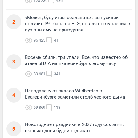
128 230
436
«Может, буду игры создавать»: выпускник
2
получил 391 балл на ЕГЭ, но для поступления в
вуз они ему не пригодятся
96 425
41
Восемь сбили, три упали. Все, что известно об
3
атаке БПЛА на Екатеринбург к этому часу
89 681
341
Неподалеку от склада Wildberries в
4
Екатеринбурге заметили столб черного дыма
69 869
113
Новогодние праздники в 2027 году сократят:
5
сколько дней будем отдыхать