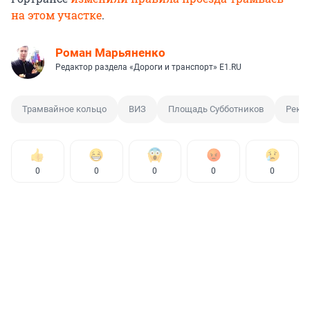
на этом участке
.
Роман Марьяненко
Редактор раздела «Дороги и транспорт» E1.RU
Трамвайное кольцо
ВИЗ
Площадь Субботников
Реко
0
0
0
0
0