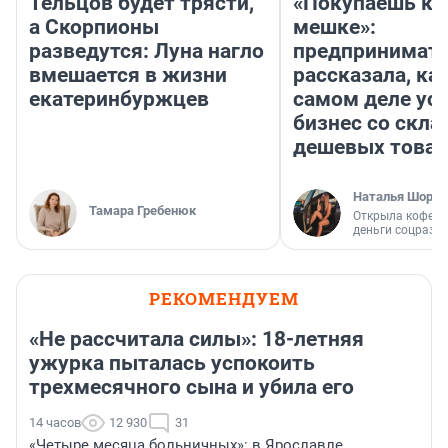
Тельцов будет трясти,
«Покупаешь ко
а Скорпионы
мешке»:
разведутся: Луна нагло
предпринимат
вмешается в жизни
рассказала, как
екатеринбуржцев
самом деле ус
бизнес со скл
дешевых това
Наталья Шорох
Тамара Гребенюк
Открыла кофейн
деньги соцразв
РЕКОМЕНДУЕМ
«Не рассчитала силы»: 18-летняя
ужурка пыталась успокоить
трехмесячного сына и убила его
14 часов
12 930
31
«Четыре месяца больничных»: в Ярославле